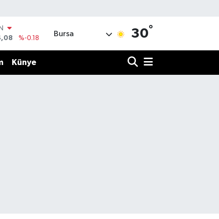
°
IN
30
Bursa
4,08
%-0.18
R
36
%0.18
m
Künye
10
%0.32
N
1
%0.38
ALTIN
55
%0.03
00
%-14