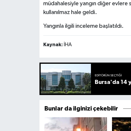
müdahalesiyle yangın diğer evlere
kullanılmaz hale geldi.
Yangınla ilgili inceleme başlatıldı.
Kaynak:
İHA
EDITÖRÜN SEÇTIĞI
Bursa'da 14 yı
Bunlar da ilginizi çekebilir