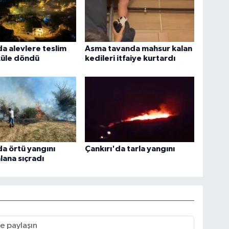
da alevlere teslim
Asma tavanda mahsur kalan
küle döndü
kedileri itfaiye kurtardı
da örtü yangını
Çankırı'da tarla yangını
lana sıçradı