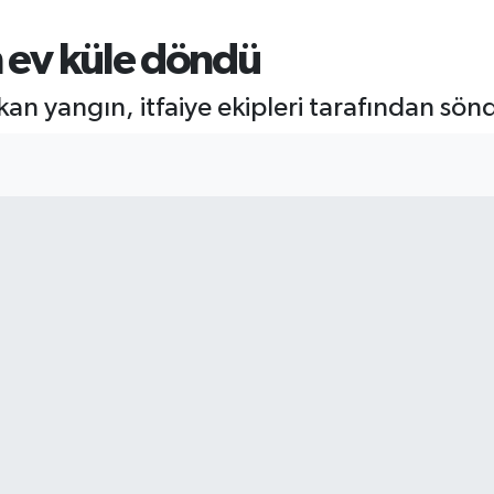
n ev küle döndü
kan yangın, itfaiye ekipleri tarafından sön