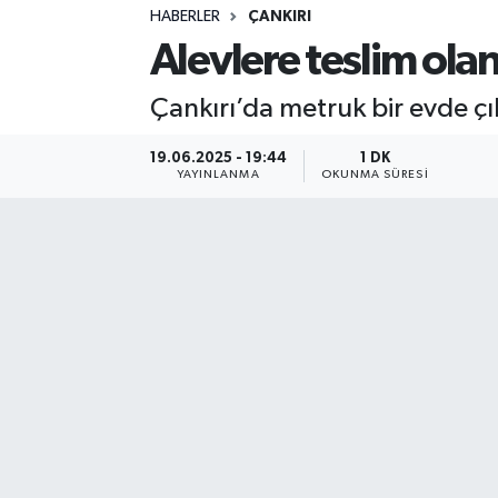
HABERLER
ÇANKIRI
Sağlık
Alevlere teslim ola
Spor
Çankırı’da metruk bir evde çı
Teknoloji
19.06.2025 - 19:44
1 DK
YAYINLANMA
OKUNMA SÜRESI
Yaşam