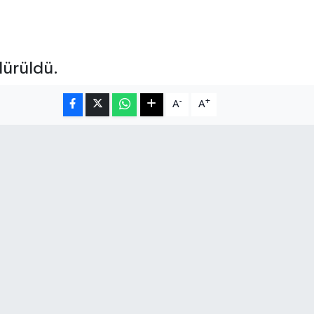
dürüldü.
-
+
A
A