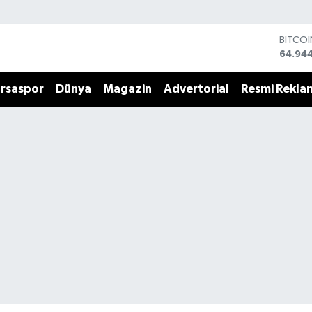
BITCO
64.94
DOLA
47,74
rsaspor
Dünya
Magazin
Advertorial
Resmi Rekla
EURO
55,25
STERLİ
64,481
GRAM 
6660.
BİST1
13.779