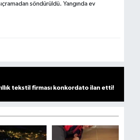
 sıçramadan söndürüldü. Yangında ev
llık tekstil firması konkordato ilan etti!