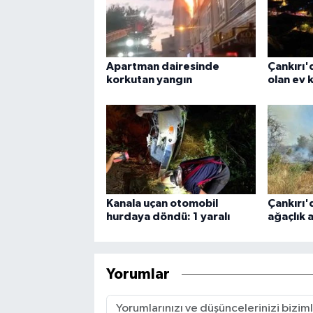
Apartman dairesinde
Çankırı'
korkutan yangın
olan ev 
Kanala uçan otomobil
Çankırı'
hurdaya döndü: 1 yaralı
ağaçlık a
Yorumlar