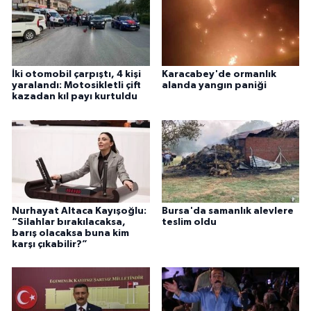
İki otomobil çarpıştı, 4 kişi
Karacabey'de ormanlık
yaralandı: Motosikletli çift
alanda yangın paniği
kazadan kıl payı kurtuldu
Nurhayat Altaca Kayışoğlu:
Bursa'da samanlık alevlere
“Silahlar bırakılacaksa,
teslim oldu
barış olacaksa buna kim
karşı çıkabilir?”