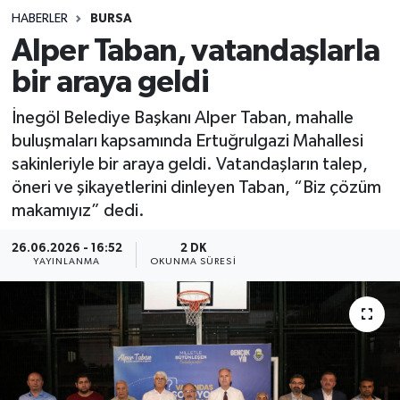
HABERLER
BURSA
Sağlık
Alper Taban, vatandaşlarla
bir araya geldi
Spor
İnegöl Belediye Başkanı Alper Taban, mahalle
Teknoloji
buluşmaları kapsamında Ertuğrulgazi Mahallesi
sakinleriyle bir araya geldi. Vatandaşların talep,
Yaşam
öneri ve şikayetlerini dinleyen Taban, “Biz çözüm
makamıyız” dedi.
26.06.2026 - 16:52
2 DK
YAYINLANMA
OKUNMA SÜRESI