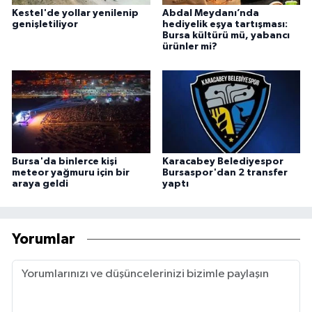
Kestel'de yollar yenilenip
Abdal Meydanı’nda
genişletiliyor
hediyelik eşya tartışması:
Bursa kültürü mü, yabancı
ürünler mi?
Bursa'da binlerce kişi
Karacabey Belediyespor
meteor yağmuru için bir
Bursaspor'dan 2 transfer
araya geldi
yaptı
Yorumlar