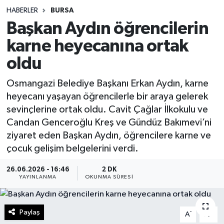
HABERLER
BURSA
Sağlık
Başkan Aydın öğrencilerin
karne heyecanına ortak
Spor
oldu
Teknoloji
Osmangazi Belediye Başkanı Erkan Aydın, karne
Yaşam
heyecanı yaşayan öğrencilerle bir araya gelerek
sevinçlerine ortak oldu. Cavit Çağlar İlkokulu ve
Candan Genceroğlu Kreş ve Gündüz Bakımevi’ni
ziyaret eden Başkan Aydın, öğrencilere karne ve
çocuk gelişim belgelerini verdi.
26.06.2026 - 16:46
2 DK
YAYINLANMA
OKUNMA SÜRESI
Paylaş
-
+
A
A