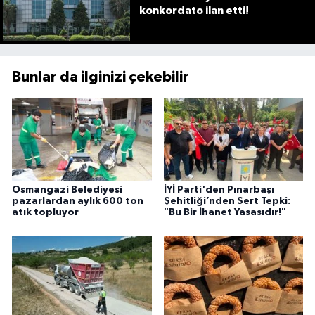
konkordato ilan etti!
Bunlar da ilginizi çekebilir
Osmangazi Belediyesi
İYİ Parti'den Pınarbaşı
pazarlardan aylık 600 ton
Şehitliği’nden Sert Tepki:
atık topluyor
"Bu Bir İhanet Yasasıdır!"