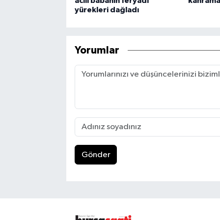
acılı babanın feryadı
kahraman
yürekleri dağladı
Yorumlar
Gönder