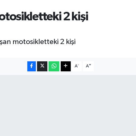
osikletteki 2 kişi
an motosikletteki 2 kişi
-
+
A
A