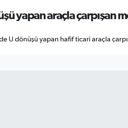
şü yapan araçla çarpışan mot
e U dönüşü yapan hafif ticari araçla çarpış