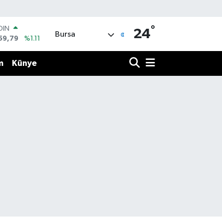
°
OIN
24
Bursa
59,79
%1.11
AR
436
%0.18
m
Künye
O
510
%0.32
LİN
811
%0.38
 ALTIN
.55
%0.03
100
79
%-14