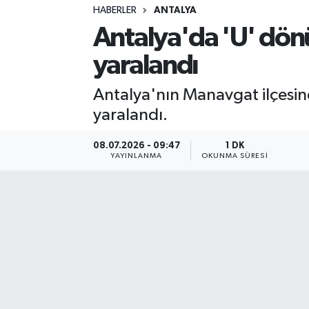
HABERLER
ANTALYA
Sağlık
Antalya'da 'U' dönü
yaralandı
Spor
Antalya'nın Manavgat ilçesind
Teknoloji
yaralandı.
Yaşam
08.07.2026 - 09:47
1 DK
YAYINLANMA
OKUNMA SÜRESI