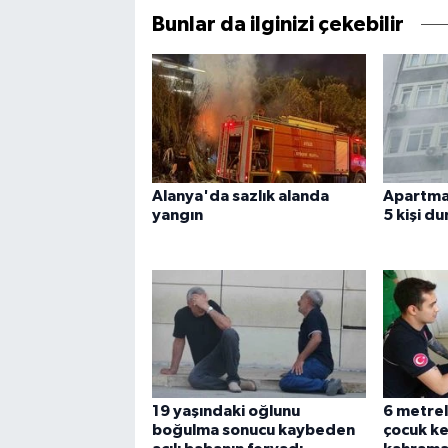
Bunlar da ilginizi çekebilir
Alanya'da sazlık alanda
Apartma
yangın
5 kişi d
19 yaşındaki oğlunu
6 metrel
boğulma sonucu kaybeden
çocuk ke