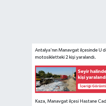
Antalya'nın Manavgat ilçesinde U dö
motosikletteki 2 kişi yaralandı.
Seyir halind
kişi yaraland
İçeriği Görünt
Kaza, Manavgat ilçesi Hastane Cadd