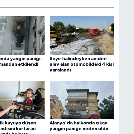
nda yangın paniği:
Seyir halindeyken aniden
umandan etkilendi
alev alan otomobildeki 4 kişi
yaralandı
ik kuyuya düşen
Alanya'da balkonda çıkan
ndisini kurtaran
yangın paniğe neden oldu