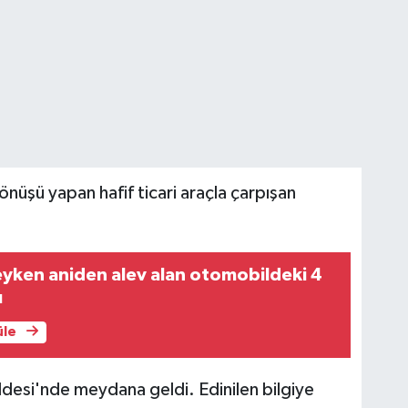
nüşü yapan hafif ticari araçla çarpışan
eyken aniden alev alan otomobildeki 4
ı
üle
esi'nde meydana geldi. Edinilen bilgiye