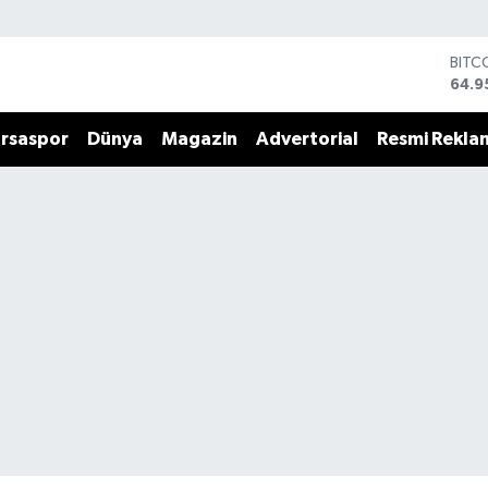
BITC
64.9
DOL
47,7
rsaspor
Dünya
Magazin
Advertorial
Resmi Rekla
EUR
55,2
STER
64,4
GRAM
6660
BİST
13.7