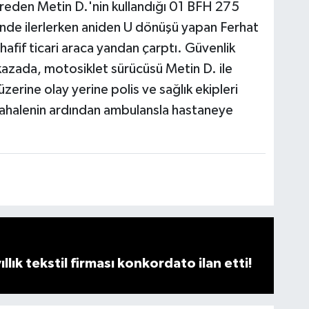
yreden Metin D.'nin kullandığı 01 BFH 275
önde ilerlerken aniden U dönüşü yapan Ferhat
hafif ticari araca yandan çarptı. Güvenlik
kazada, motosiklet sürücüsü Metin D. ile
zerine olay yerine polis ve sağlık ekipleri
müdahalenin ardından ambulansla hastaneye
llık tekstil firması konkordato ilan etti!