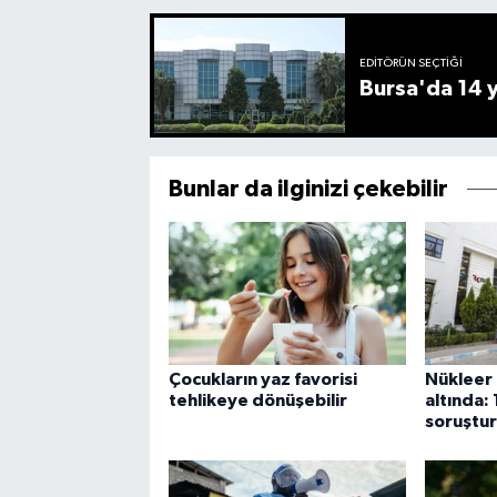
EDITÖRÜN SEÇTIĞI
Bursa'da 14 yı
Bunlar da ilginizi çekebilir
Çocukların yaz favorisi
Nükleer 
tehlikeye dönüşebilir
altında: 
soruştu