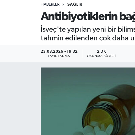
HABERLER
SAĞLIK
Sağlık
Antibiyotiklerin bağ
Spor
İsveç'te yapılan yeni bir bili
tahmin edilenden çok daha 
Teknoloji
23.03.2026 - 19:32
2 DK
Yaşam
YAYINLANMA
OKUNMA SÜRESI