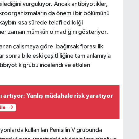
ilediğini vurguluyor. Ancak antibiyotikler,
ı mikroorganizmaların da önemli bir bölümünü
aybın kısa sürede telafi edildiği
her zaman mümkün olmadığını gösteriyor.
an çalışmaya göre, bağırsak florası ilk
r sonra bile eski çeşitliliğine tam anlamıyla
ibiyotik grubu incelendi ve etkileri
 artıyor: Yanlış müdahale risk yaratıyor
üle
siyonlarda kullanılan Penisilin V grubunda