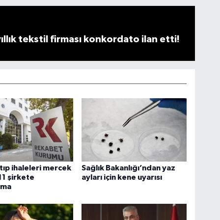
llık tekstil firması konkordato ilan etti!
tıp ihaleleri mercek
Sağlık Bakanlığı’ndan yaz
11 şirkete
ayları için kene uyarısı
rma