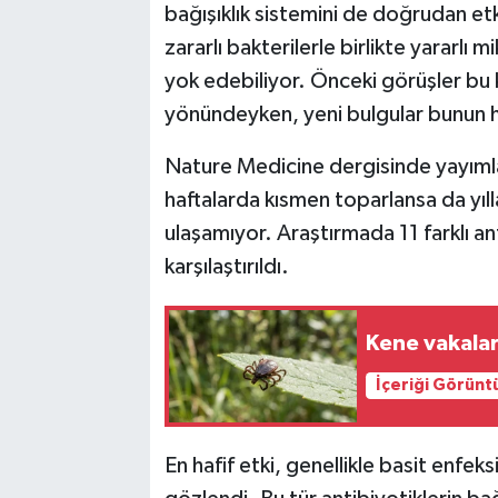
bağışıklık sistemini de doğrudan etk
zararlı bakterilerle birlikte yararl
yok edebiliyor. Önceki görüşler bu k
yönündeyken, yeni bulgular bunun 
Nature Medicine dergisinde yayımlan
haftalarda kısmen toparlansa da yılla
ulaşamıyor. Araştırmada 11 farklı ant
karşılaştırıldı.
Kene vakaları
İçeriği Görünt
En hafif etki, genellikle basit enfek