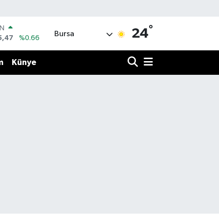
°
IN
24
Bursa
5,47
%0.66
R
71
%0.05
m
Künye
36
%0.18
İN
34
%0.22
ALTIN
23
%0.39
00
3
%0