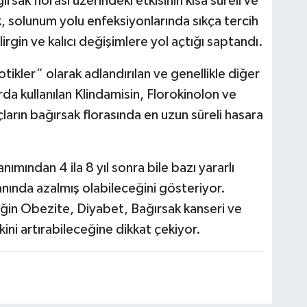
rsak florası üzerindeki etkisinin kısa süreli ve
lık, solunum yolu enfeksiyonlarında sıkça tercih
irgin ve kalıcı değişimlere yol açtığı saptandı.
tikler” olarak adlandırılan ve genellikle diğer
rda kullanılan Klindamisin, Florokinolon ve
laçların bağırsak florasında en uzun süreli hasara
nımından 4 ila 8 yıl sonra bile bazı yararlı
ranında azalmış olabileceğini gösteriyor.
iğin Obezite, Diyabet, Bağırsak kanseri ve
kini artırabileceğine dikkat çekiyor.