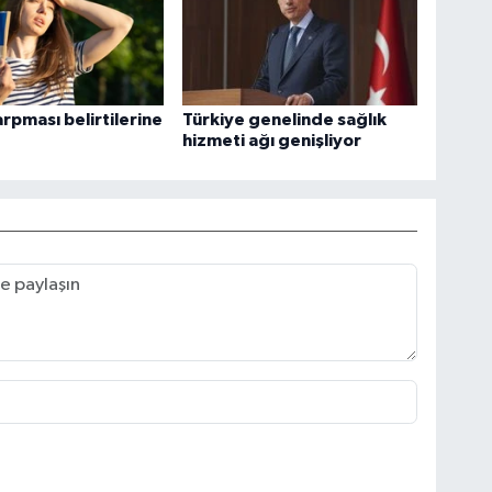
rpması belirtilerine
Türkiye genelinde sağlık
hizmeti ağı genişliyor