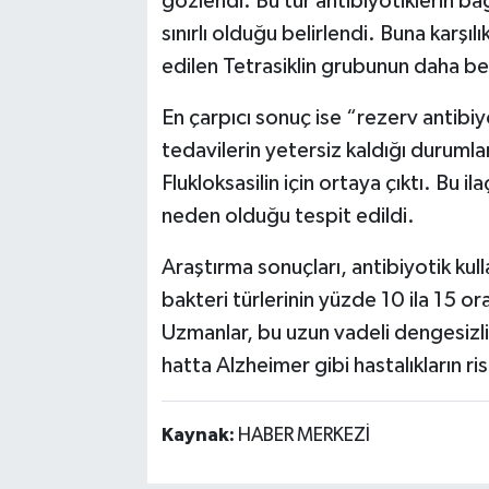
gözlendi. Bu tür antibiyotiklerin bağı
sınırlı olduğu belirlendi. Buna karşı
edilen Tetrasiklin grubunun daha bel
En çarpıcı sonuç ise “rezerv antibiyo
tedavilerin yetersiz kaldığı durumla
Flukloksasilin için ortaya çıktı. Bu i
neden olduğu tespit edildi.
Araştırma sonuçları, antibiyotik kulla
bakteri türlerinin yüzde 10 ila 15 o
Uzmanlar, bu uzun vadeli dengesizl
hatta Alzheimer gibi hastalıkların ris
Kaynak:
HABER MERKEZİ