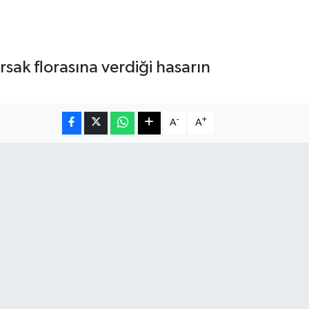
ırsak florasına verdiği hasarın
-
+
A
A