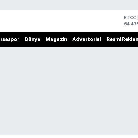
BITCO
64.47
DOLA
47,59
rsaspor
Dünya
Magazin
Advertorial
Resmi Rekla
EURO
55,13
STERL
64,25
GRAM 
6518.
BİST1
13.70