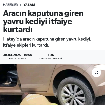
HABERLER
YAŞAM
Sağlık
Aracın kaputuna giren
yavru kediyi itfaiye
Spor
kurtardı
Teknoloji
Hatay’da aracın kaputuna giren yavru kediyi,
Yaşam
itfaiye ekipleri kurtardı.
30.04.2025 - 16:56
1 DK
YAYINLANMA
OKUNMA SÜRESI