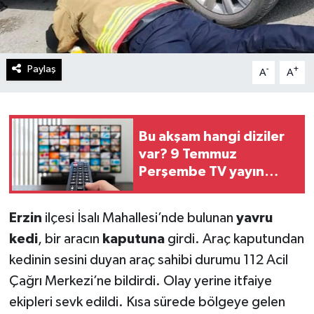
Paylaş
-
+
A
A
Bu akşam hangi diziler
var? 9 Temmuz
Perşembe TV yayın
akışı
Erzin
ilçesi İsalı Mahallesi’nde bulunan
yavru
kedi
, bir aracın
kaputuna
girdi. Araç kaputundan
kedinin sesini duyan araç sahibi durumu 112 Acil
Çağrı Merkezi’ne bildirdi. Olay yerine itfaiye
ekipleri sevk edildi. Kısa sürede bölgeye gelen