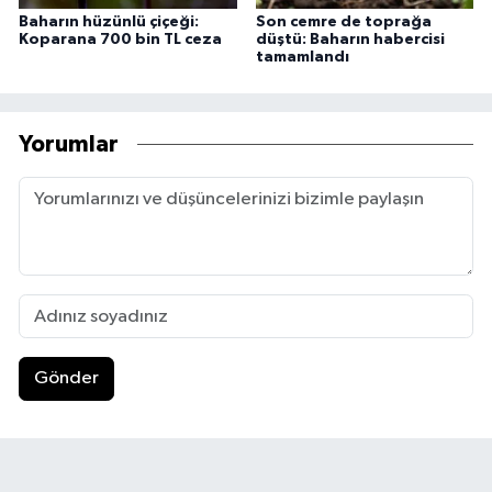
Baharın hüzünlü çiçeği:
Son cemre de toprağa
Koparana 700 bin TL ceza
düştü: Baharın habercisi
tamamlandı
Yorumlar
Gönder