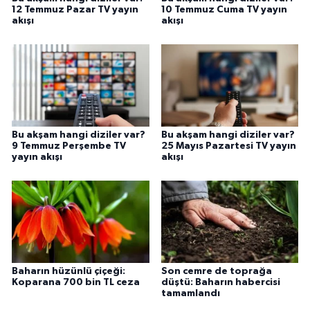
12 Temmuz Pazar TV yayın
10 Temmuz Cuma TV yayın
akışı
akışı
Bu akşam hangi diziler var?
Bu akşam hangi diziler var?
9 Temmuz Perşembe TV
25 Mayıs Pazartesi TV yayın
yayın akışı
akışı
Baharın hüzünlü çiçeği:
Son cemre de toprağa
Koparana 700 bin TL ceza
düştü: Baharın habercisi
tamamlandı