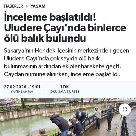
HABERLER
YAŞAM
Sağlık
İnceleme başlatıldı!
Uludere Çayı'nda binlerce
Spor
ölü balık bulundu
Teknoloji
Sakarya'nın Hendek ilçesinin merkezinden geçen
Yaşam
Uludere Çayı'nda çok sayıda ölü balık
bulunmasının ardından ekipler harekete geçti.
Çaydan numune alınırken, inceleme başlatıldı.
27.02.2026 - 19:01
1 DK
YAYINLANMA
OKUNMA SÜRESI