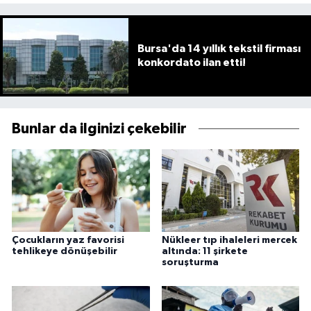
Bursa'da 14 yıllık tekstil firması
konkordato ilan etti!
Bunlar da ilginizi çekebilir
Çocukların yaz favorisi
Nükleer tıp ihaleleri mercek
tehlikeye dönüşebilir
altında: 11 şirkete
soruşturma