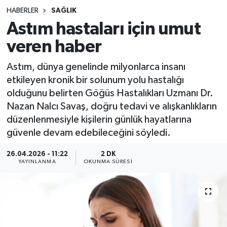
HABERLER
SAĞLIK
Sağlık
Astım hastaları için umut
veren haber
Spor
Astım, dünya genelinde milyonlarca insanı
Teknoloji
etkileyen kronik bir solunum yolu hastalığı
olduğunu belirten Göğüs Hastalıkları Uzmanı Dr.
Yaşam
Nazan Nalcı Savaş, doğru tedavi ve alışkanlıkların
düzenlenmesiyle kişilerin günlük hayatlarına
güvenle devam edebileceğini söyledi.
26.04.2026 - 11:22
2 DK
YAYINLANMA
OKUNMA SÜRESI