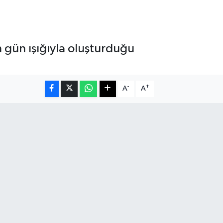
 gün ışığıyla oluşturduğu
-
+
A
A