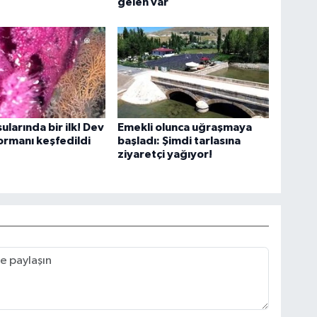
gelen var
ularında bir ilk! Dev
Emekli olunca uğraşmaya
rmanı keşfedildi
başladı: Şimdi tarlasına
ziyaretçi yağıyor!