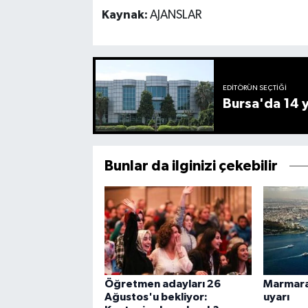
Kaynak:
AJANSLAR
EDITÖRÜN SEÇTIĞI
Bursa'da 14 yı
Bunlar da ilginizi çekebilir
Öğretmen adayları 26
Marmara 
Ağustos'u bekliyor:
uyarı