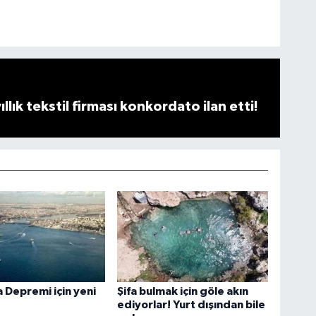
llık tekstil firması konkordato ilan etti!
Depremi için yeni
Şifa bulmak için göle akın
ediyorlar! Yurt dışından bile