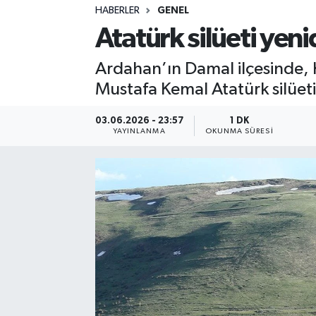
HABERLER
GENEL
Sağlık
Atatürk silüeti yeni
Spor
Ardahan’ın Damal ilçesinde, 
Mustafa Kemal Atatürk silüeti 
Teknoloji
03.06.2026 - 23:57
1 DK
Yaşam
YAYINLANMA
OKUNMA SÜRESI