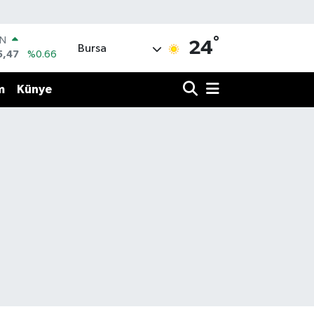
IN
°
24
Bursa
5,47
%0.66
R
71
%0.05
m
Künye
36
%0.18
İN
34
%0.22
ALTIN
23
%0.39
00
3
%0