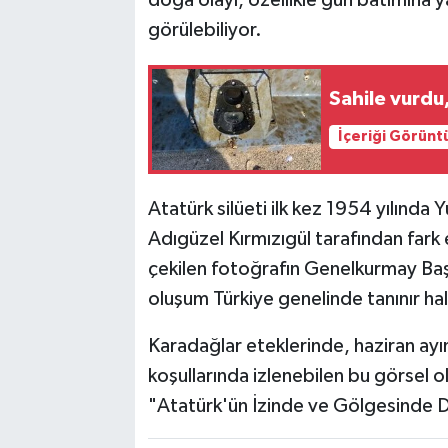
görülebiliyor.
Sahile vurdu
İçeriği Görünt
Atatürk silüeti ilk kez 1954 yılınd
Adıgüzel Kırmızıgül tarafından fark
çekilen fotoğrafın Genelkurmay Başka
oluşum Türkiye genelinde tanınır hal
Karadağlar eteklerinde, haziran a
koşullarında izlenebilen bu görsel 
"Atatürk'ün İzinde ve Gölgesinde Dam