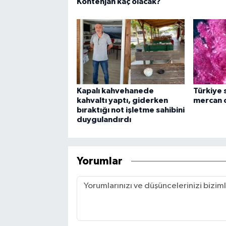
Kontenjan kaç olacak?
Kapalı kahvehanede
Türkiye s
kahvaltı yaptı, giderken
mercan o
bıraktığı not işletme sahibini
duygulandırdı
Yorumlar