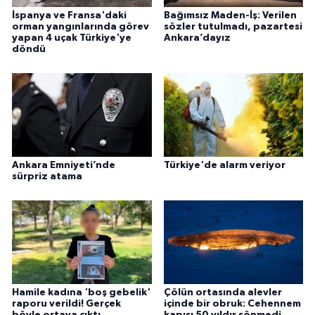
İspanya ve Fransa'daki
Bağımsız Maden-İş: Verilen
orman yangınlarında görev
sözler tutulmadı, pazartesi
yapan 4 uçak Türkiye'ye
Ankara’dayız
döndü
Ankara Emniyeti’nde
Türkiye'de alarm veriyor
sürpriz atama
Hamile kadına 'boş gebelik'
Çölün ortasında alevler
raporu verildi! Gerçek
içinde bir obruk: Cehennem
böyle ortaya çıktı
kapısı 50 yıldır sönmedi