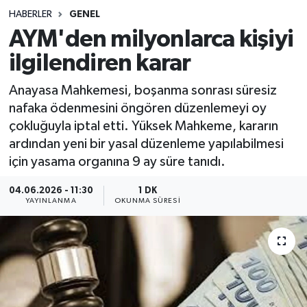
HABERLER
GENEL
Sağlık
AYM'den milyonlarca kişiyi
ilgilendiren karar
Spor
Anayasa Mahkemesi, boşanma sonrası süresiz
Teknoloji
nafaka ödenmesini öngören düzenlemeyi oy
çokluğuyla iptal etti. Yüksek Mahkeme, kararın
Yaşam
ardından yeni bir yasal düzenleme yapılabilmesi
için yasama organına 9 ay süre tanıdı.
04.06.2026 - 11:30
1 DK
YAYINLANMA
OKUNMA SÜRESI