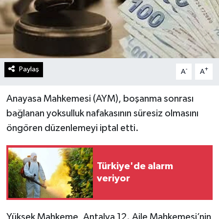
Paylaş
-
+
A
A
Anayasa Mahkemesi (AYM), boşanma sonrası
bağlanan yoksulluk nafakasının süresiz olmasını
öngören düzenlemeyi iptal etti.
Türkiye'de alarm
veriyor
Yüksek Mahkeme, Antalya 12. Aile Mahkemesi’nin