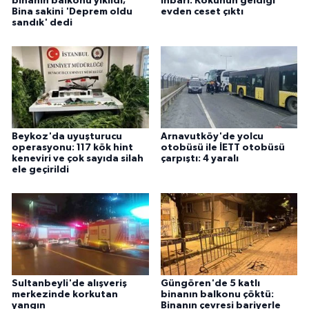
binanın balkonu yıkıldı;
ihbarı: Kokunun geldiği
Bina sakini 'Deprem oldu
evden ceset çıktı
sandık' dedi
Beykoz'da uyuşturucu
Arnavutköy'de yolcu
operasyonu: 117 kök hint
otobüsü ile İETT otobüsü
keneviri ve çok sayıda silah
çarpıştı: 4 yaralı
ele geçirildi
Sultanbeyli'de alışveriş
Güngören'de 5 katlı
merkezinde korkutan
binanın balkonu çöktü:
yangın
Binanın çevresi bariyerle