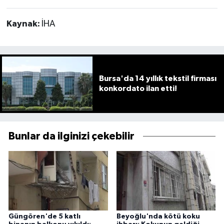
Kaynak:
İHA
Bursa'da 14 yıllık tekstil firması
konkordato ilan etti!
Bunlar da ilginizi çekebilir
Güngören'de 5 katlı
Beyoğlu'nda kötü koku