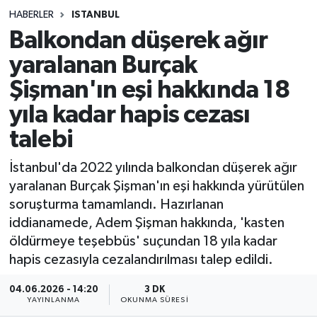
HABERLER
ISTANBUL
Sağlık
Balkondan düşerek ağır
yaralanan Burçak
Spor
Şişman'ın eşi hakkında 18
Teknoloji
yıla kadar hapis cezası
Yaşam
talebi
İstanbul'da 2022 yılında balkondan düşerek ağır
yaralanan Burçak Şişman'ın eşi hakkında yürütülen
soruşturma tamamlandı. Hazırlanan
iddianamede, Adem Şişman hakkında, 'kasten
öldürmeye teşebbüs' suçundan 18 yıla kadar
hapis cezasıyla cezalandırılması talep edildi.
04.06.2026 - 14:20
3 DK
YAYINLANMA
OKUNMA SÜRESI