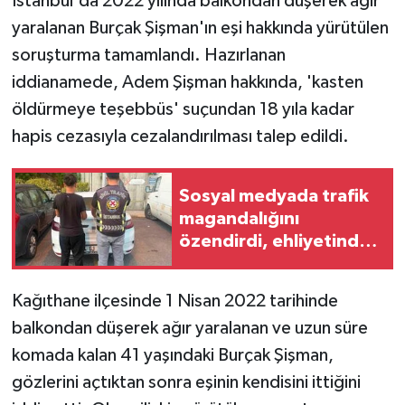
İstanbul'da 2022 yılında balkondan düşerek ağır
yaralanan Burçak Şişman'ın eşi hakkında yürütülen
soruşturma tamamlandı. Hazırlanan
iddianamede, Adem Şişman hakkında, 'kasten
öldürmeye teşebbüs' suçundan 18 yıla kadar
hapis cezasıyla cezalandırılması talep edildi.
Sosyal medyada trafik
magandalığını
özendirdi, ehliyetinden
oldu: 72 bin lira ceza
Kağıthane ilçesinde 1 Nisan 2022 tarihinde
balkondan düşerek ağır yaralanan ve uzun süre
komada kalan 41 yaşındaki Burçak Şişman,
gözlerini açtıktan sonra eşinin kendisini ittiğini