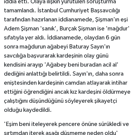
iddia etti. Olaya ilişkin yürütülen soruşturma
tamamlandı. İstanbul Cumhuriyet Başsavcılığı
tarafından hazırlanan iddianamede, Şişman'ın eşi
Adem Şişman 'sanık', Burçak Şişman ise 'mağdur'
sıfatıyla yer aldı. İddianamede, olaydan 6 gün
sonra mağdurun ağabeyi Baturay Sayın'ın
savcılığa başvurarak kardeşinin olay günü
kendisini arayıp 'Ağabey beni buradan acil al'
dediğini anlattığı belirtildi. Sayın'ın, daha sonra
eniştesinden kardeşinin camdan atlayarak intihar
ettiğini öğrendiğini ancak kız kardeşini öldürmeye
çalıştığını düşündüğünü söyleyerek şikayetçi
olduğu kaydedildi.
'Eşim beni iteleyerek pencere önüne sürükledi ve
sırtımdan iterek aşağı düşmeme neden oldu'