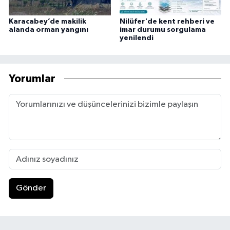
Karacabey’de makilik
Nilüfer'de kent rehberi ve
alanda orman yangını
imar durumu sorgulama
yenilendi
Yorumlar
Gönder