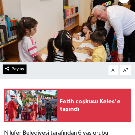
Paylaş
-
+
A
A
Fetih coşkusu Keles'e
taşındı
Nilüfer Belediyesi tarafından 6 yaş grubu