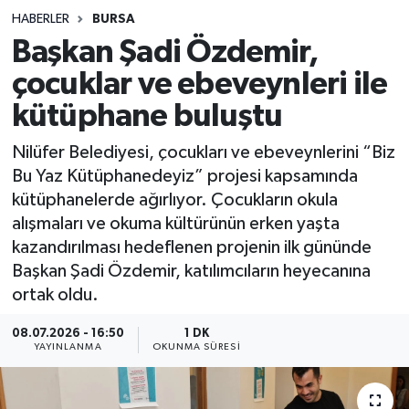
HABERLER
BURSA
Sağlık
Başkan Şadi Özdemir,
çocuklar ve ebeveynleri ile
Spor
kütüphane buluştu
Teknoloji
Nilüfer Belediyesi, çocukları ve ebeveynlerini “Biz
Yaşam
Bu Yaz Kütüphanedeyiz” projesi kapsamında
kütüphanelerde ağırlıyor. Çocukların okula
alışmaları ve okuma kültürünün erken yaşta
kazandırılması hedeflenen projenin ilk gününde
Başkan Şadi Özdemir, katılımcıların heyecanına
ortak oldu.
08.07.2026 - 16:50
1 DK
YAYINLANMA
OKUNMA SÜRESI