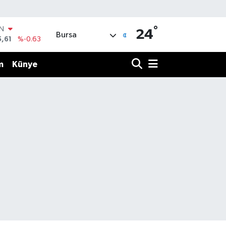
°
IN
24
Bursa
5,61
%-0.63
R
43
%0.16
m
Künye
17
%-0.02
İN
63
%0.07
ALTIN
40
%0.45
00
%70