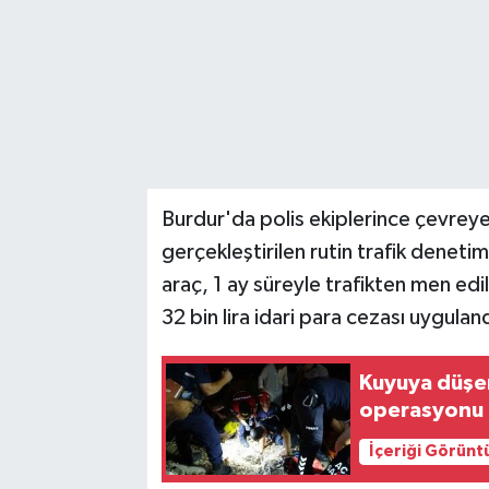
Burdur'da polis ekiplerince çevreye 
gerçekleştirilen rutin trafik deneti
araç, 1 ay süreyle trafikten men edi
32 bin lira idari para cezası uyguland
Kuyuya düşe
operasyonu
İçeriği Görünt