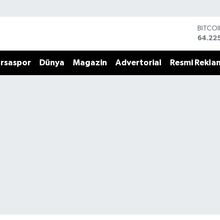
BITCO
64.22
DOLA
47,71
rsaspor
Dünya
Magazin
Advertorial
Resmi Rekla
EURO
55,03
STERL
64,24
GRAM 
6510.
BİST1
13.799