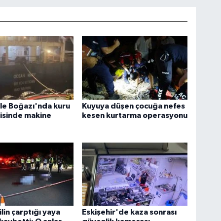
le Boğazı'nda kuru
Kuyuya düşen çocuğa nefes
isinde makine
kesen kurtarma operasyonu
in çarptığı yaya
Eskişehir'de kaza sonrası