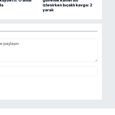
 kaybetti: O anlar
güvenlik kamerası
da
izlenirken bıçaklı kavga: 2
yaralı