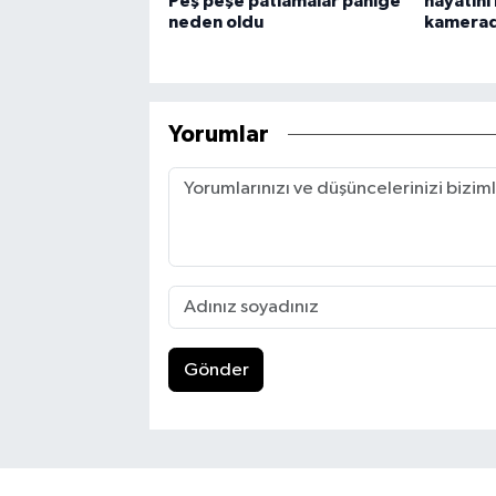
Peş peşe patlamalar paniğe
hayatını
neden oldu
kamera
Yorumlar
Gönder