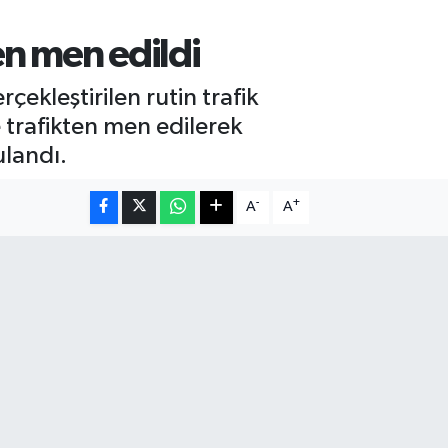
en men edildi
çekleştirilen rutin trafik
e trafikten men edilerek
ulandı.
-
+
A
A