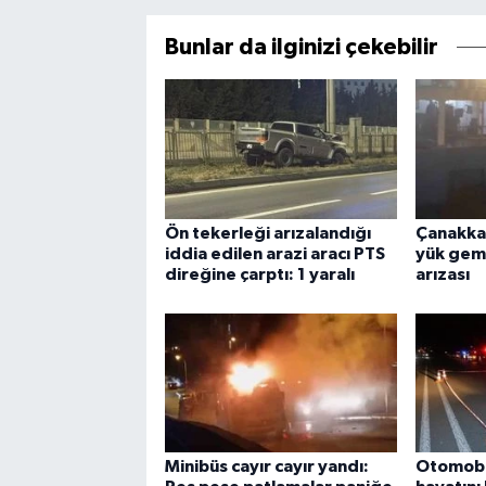
Bunlar da ilginizi çekebilir
Ön tekerleği arızalandığı
Çanakka
iddia edilen arazi aracı PTS
yük gem
direğine çarptı: 1 yaralı
arızası
Minibüs cayır cayır yandı:
Otomobil