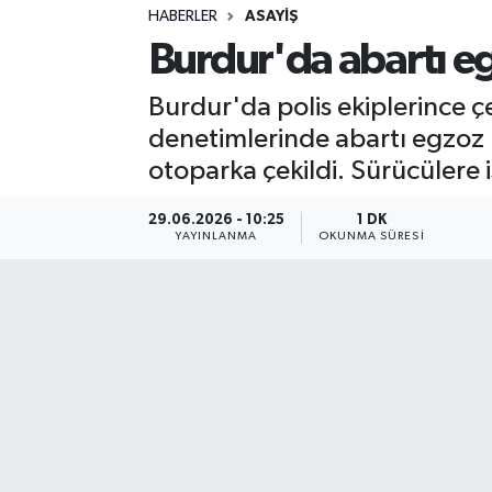
HABERLER
ASAYIŞ
Sağlık
Burdur'da abartı eg
Spor
Burdur'da polis ekiplerince çe
denetimlerinde abartı egzoz k
Teknoloji
otoparka çekildi. Sürücülere i
Yaşam
29.06.2026 - 10:25
1 DK
YAYINLANMA
OKUNMA SÜRESI