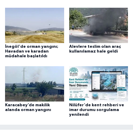
İnegöl'de orman yangını;
Alevlere teslim olan araç
Havadan ve karadan
kullanılamaz hale geldi
müdahale başlatıldı
Karacabey’de makilik
Nilüfer'de kent rehberi ve
alanda orman yangını
imar durumu sorgulama
yenilendi