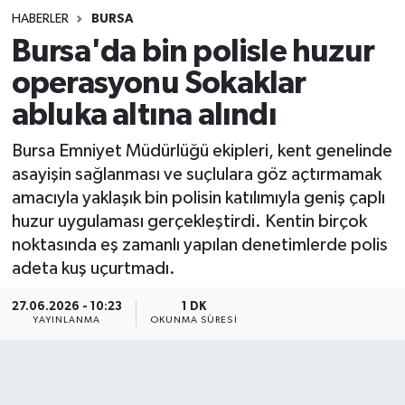
HABERLER
BURSA
Sağlık
Bursa'da bin polisle huzur
operasyonu Sokaklar
Spor
abluka altına alındı
Teknoloji
Bursa Emniyet Müdürlüğü ekipleri, kent genelinde
Yaşam
asayişin sağlanması ve suçlulara göz açtırmamak
amacıyla yaklaşık bin polisin katılımıyla geniş çaplı
huzur uygulaması gerçekleştirdi. Kentin birçok
noktasında eş zamanlı yapılan denetimlerde polis
adeta kuş uçurtmadı.
27.06.2026 - 10:23
1 DK
YAYINLANMA
OKUNMA SÜRESI