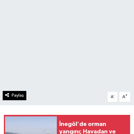
Paylaş
-
+
A
A
İnegöl'de orman
yangını; Havadan ve