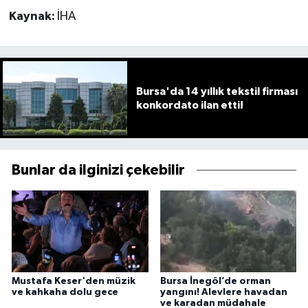
Kaynak:
İHA
Bursa'da 14 yıllık tekstil firması
konkordato ilan etti!
Bunlar da ilginizi çekebilir
Mustafa Keser'den müzik
Bursa İnegöl’de orman
ve kahkaha dolu gece
yangını! Alevlere havadan
ve karadan müdahale