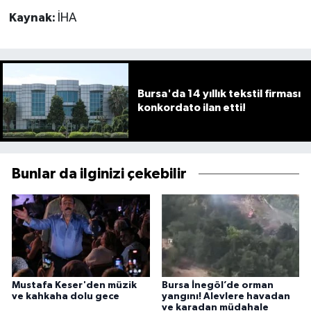
Kaynak:
İHA
Bursa'da 14 yıllık tekstil firması
konkordato ilan etti!
Bunlar da ilginizi çekebilir
Mustafa Keser'den müzik
Bursa İnegöl’de orman
ve kahkaha dolu gece
yangını! Alevlere havadan
ve karadan müdahale