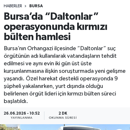
HABERLER
BURSA
Sağlık
Bursa’da “Daltonlar”
operasyonunda kırmızı
Spor
bülten hamlesi
Teknoloji
Bursa’nın Orhangazi ilçesinde “Daltonlar” suç
Yaşam
örgütünün adı kullanılarak vatandaşların tehdit
edilmesi ve aynı evin iki gün üst üste
kurşunlanmasına ilişkin soruşturmada yeni gelişme
yaşandı. Özel harekat destekli operasyonda 9
şüpheli yakalanırken, yurt dışında olduğu
belirlenen örgüt lideri için kırmızı bülten süreci
başlatıldı.
26.06.2026 - 10:52
2 DK
YAYINLANMA
OKUNMA SÜRESI