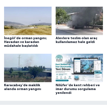
İnegöl'de orman yangını;
Alevlere teslim olan araç
Havadan ve karadan
kullanılamaz hale geldi
müdahale başlatıldı
Karacabey’de makilik
Nilüfer'de kent rehberi ve
alanda orman yangını
imar durumu sorgulama
yenilendi