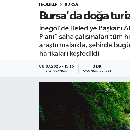
HABERLER
BURSA
Sağlık
Bursa'da doğa turiz
Spor
İnegöl’de Belediye Başkanı A
Planı” saha çalışmaları tüm h
Teknoloji
araştırmalarda, şehirde bugü
harikaları keşfedildi.
Yaşam
08.07.2026 - 15:16
3 DK
YAYINLANMA
OKUNMA SÜRESI