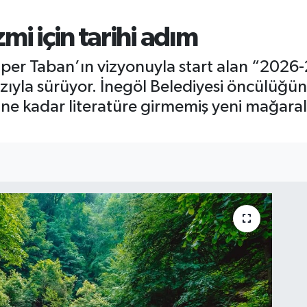
mi için tarihi adım
lper Taban’ın vizyonuyla start alan “202
ızıyla sürüyor. İnegöl Belediyesi öncülüğü
ne kadar literatüre girmemiş yeni mağara