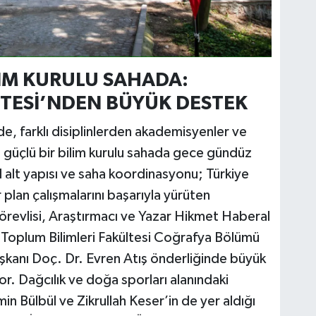
İM KURULU SAHADA:
TESİ’NDEN BÜYÜK DESTEK
e, farklı disiplinlerden akademisyenler ve
 güçlü bir bilim kurulu sahada gece gündüz
l alt yapısı ve saha koordinasyonu; Türkiye
 plan çalışmalarını başarıyla yürüten
revlisi, Araştırmacı ve Yazar Hikmet Haberal
 Toplum Bilimleri Fakültesi Coğrafya Bölümü
şkanı Doç. Dr. Evren Atış önderliğinde büyük
yor. Dağcılık ve doğa sporları alanındaki
n Bülbül ve Zikrullah Keser’in de yer aldığı