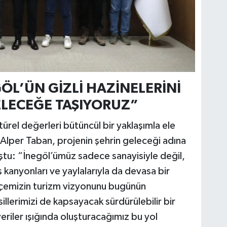
ÖL’ÜN GİZLİ HAZİNELERİNİ
GELECEĞE TAŞIYORUZ”
ürel değerleri bütüncül bir yaklaşımla ele
ı Alper Taban, projenin şehrin geleceği adına
tu: “İnegöl’ümüz sadece sanayisiyle değil,
mış kanyonları ve yaylalarıyla da devasa bir
ilçemizin turizm vizyonunu bugünün
illerimizi de kapsayacak sürdürülebilir bir
 veriler ışığında oluşturacağımız bu yol