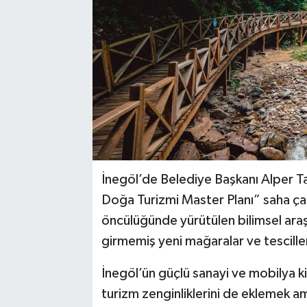
İnegöl’de Belediye Başkanı Alper T
Doğa Turizmi Master Planı” saha çal
öncülüğünde yürütülen bilimsel ara
girmemiş yeni mağaralar ve tescille
İnegöl’ün güçlü sanayi ve mobilya ki
turizm zenginliklerini de eklemek a