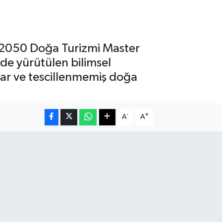
6-2050 Doğa Turizmi Master
nde yürütülen bilimsel
lar ve tescillenmemiş doğa
-
+
A
A