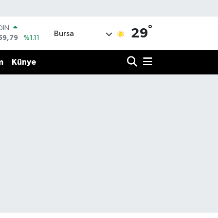
°
AR
29
Bursa
436
%0.18
O
510
%0.32
m
Künye
LİN
811
%0.38
 ALTIN
.55
%0.03
100
79
%-14
OIN
59,79
%1.11