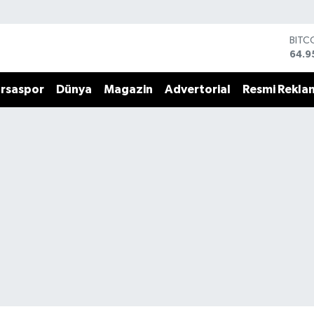
DOL
47,7
EUR
55,2
rsaspor
Dünya
Magazin
Advertorial
Resmi Rekla
STER
64,4
GRAM
6660
BİST
13.7
BITC
64.9