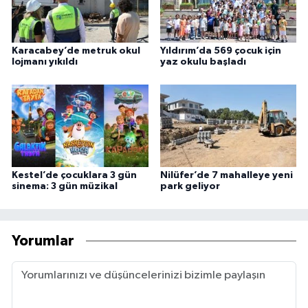
Karacabey’de metruk okul
Yıldırım’da 569 çocuk için
lojmanı yıkıldı
yaz okulu başladı
Kestel’de çocuklara 3 gün
Nilüfer’de 7 mahalleye yeni
sinema: 3 gün müzikal
park geliyor
Yorumlar