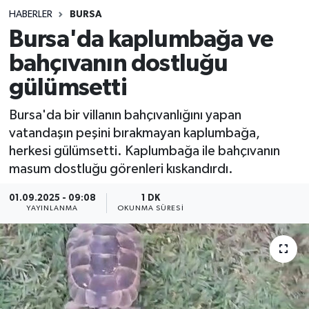
HABERLER
BURSA
Sağlık
Bursa'da kaplumbağa ve
bahçıvanın dostluğu
Spor
gülümsetti
Teknoloji
Bursa'da bir villanın bahçıvanlığını yapan
Yaşam
vatandaşın peşini bırakmayan kaplumbağa,
herkesi gülümsetti. Kaplumbağa ile bahçıvanın
masum dostluğu görenleri kıskandırdı.
01.09.2025 - 09:08
1 DK
YAYINLANMA
OKUNMA SÜRESI