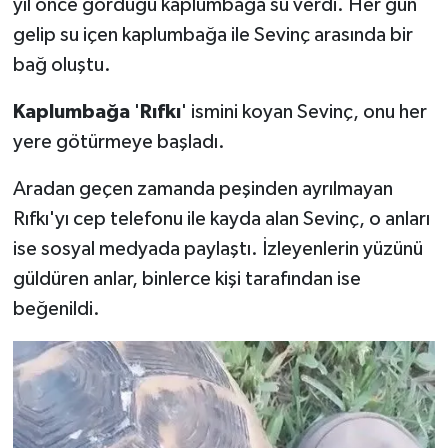
yıl önce gördüğü kaplumbağa su verdi. Her gün
gelip su içen kaplumbağa ile Sevinç arasında bir
bağ oluştu.
Kaplumbağa
'
Rıfkı
' ismini koyan Sevinç, onu her
yere götürmeye başladı.
Aradan geçen zamanda peşinden ayrılmayan
Rıfkı'yı cep telefonu ile kayda alan Sevinç, o anları
ise sosyal medyada paylaştı. İzleyenlerin yüzünü
güldüren anlar, binlerce kişi tarafından ise
beğenildi.