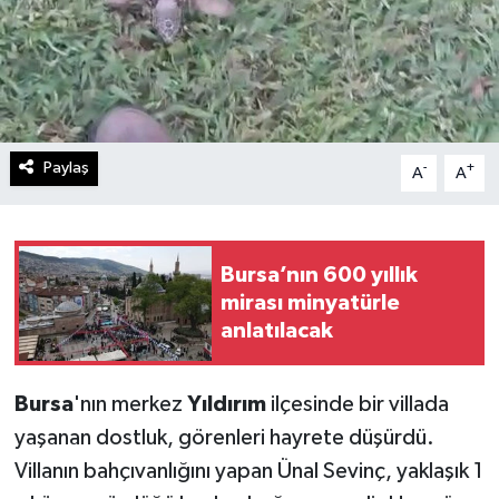
Paylaş
-
+
A
A
Bursa’nın 600 yıllık
mirası minyatürle
anlatılacak
Bursa
'nın merkez
Yıldırım
ilçesinde bir villada
yaşanan dostluk, görenleri hayrete düşürdü.
Villanın bahçıvanlığını yapan Ünal Sevinç, yaklaşık 1