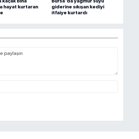
 kaçak bina
Bursa'da yağmur suyu
a hayat kurtaran
giderine sıkışan kediyi
le
itfaiye kurtardı