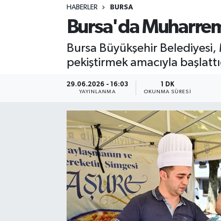
HABERLER
BURSA
Sağlık
Bursa'da Muharrem 
Spor
Bursa Büyükşehir Belediyesi, 
pekiştirmek amacıyla başlattı
Teknoloji
29.06.2026 - 16:03
1 DK
Yaşam
YAYINLANMA
OKUNMA SÜRESI