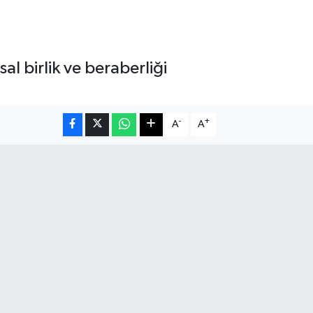
l birlik ve beraberliği
-
+
A
A