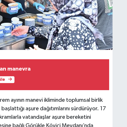
ran manevra
üle
em ayının manevi ikliminde toplumsal birlik
başlattığı aşure dağıtımlarını sürdürüyor. 17
ikramlarla vatandaşlar aşure bereketini
çesine bağlı Görükle Köyiçi Meydanı’nda