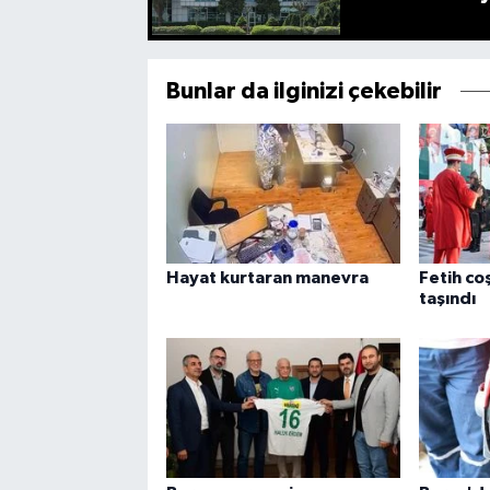
Bunlar da ilginizi çekebilir
Hayat kurtaran manevra
Fetih co
taşındı