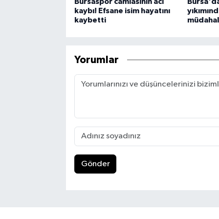
Bursaspor camiasının acı
Bursa'da
kaybı! Efsane isim hayatını
yıkımınd
kaybetti
müdaha
Yorumlar
Gönder