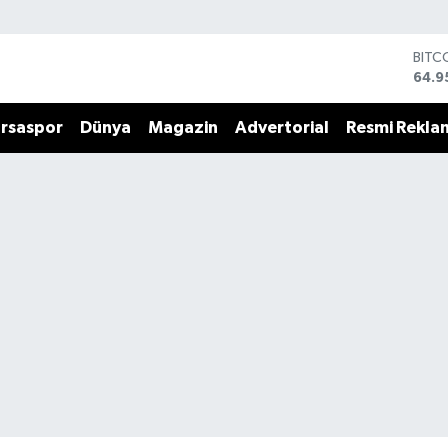
BITC
64.9
DOL
47,7
EUR
rsaspor
Dünya
Magazin
Advertorial
Resmi Rekla
55,2
STER
64,4
GRAM
6660
BİST
13.7