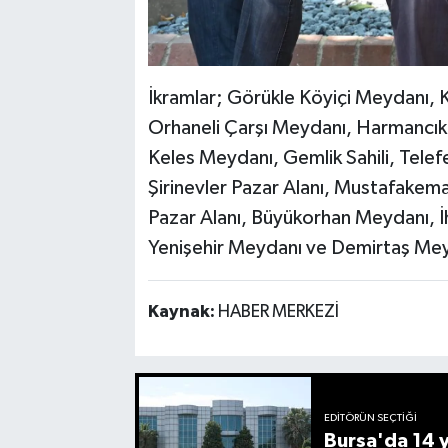
İkramlar; Görükle Köyiçi Meydanı, 
Orhaneli Çarşı Meydanı, Harmancık
Keles Meydanı, Gemlik Sahili, Telef
Şirinevler Pazar Alanı, Mustafake
Pazar Alanı, Büyükorhan Meydanı, İhs
Yenişehir Meydanı ve Demirtaş Me
Kaynak:
HABER MERKEZİ
EDITÖRÜN SEÇTIĞI
Bursa'da 14 yı