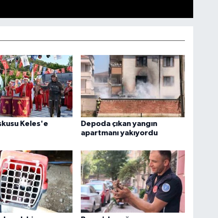
şkusu Keles'e
Depoda çıkan yangın
apartmanı yakıyordu