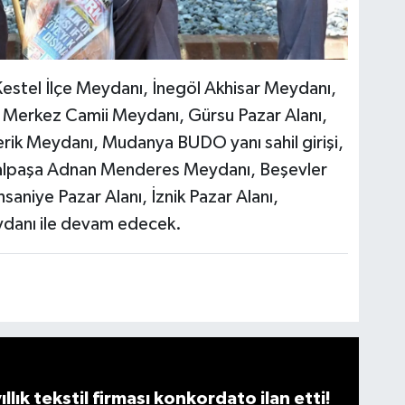
Kestel İlçe Meydanı, İnegöl Akhisar Meydanı,
 Merkez Camii Meydanı, Gürsu Pazar Alanı,
erik Meydanı, Mudanya BUDO yanı sahil girişi,
malpaşa Adnan Menderes Meydanı, Beşevler
aniye Pazar Alanı, İznik Pazar Alanı,
ydanı ile devam edecek.
llık tekstil firması konkordato ilan etti!