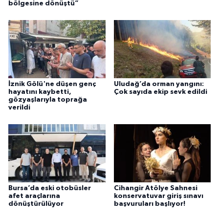
bölgesine dönüştü”
İznik Gölü'ne düşen genç
Uludağ’da orman yangını:
hayatını kaybetti,
Çok sayıda ekip sevk edildi
gözyaşlarıyla toprağa
verildi
Bursa’da eski otobüsler
Cihangir Atölye Sahnesi
afet araçlarına
konservatuvar giriş sınavı
dönüştürülüyor
başvuruları başlıyor!