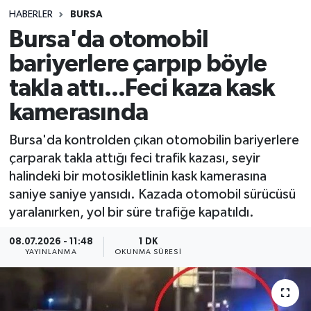
HABERLER
BURSA
Sağlık
Bursa'da otomobil
bariyerlere çarpıp böyle
Spor
takla attı...Feci kaza kask
Teknoloji
kamerasında
Yaşam
Bursa'da kontrolden çıkan otomobilin bariyerlere
çarparak takla attığı feci trafik kazası, seyir
halindeki bir motosikletlinin kask kamerasına
saniye saniye yansıdı. Kazada otomobil sürücüsü
yaralanırken, yol bir süre trafiğe kapatıldı.
08.07.2026 - 11:48
1 DK
YAYINLANMA
OKUNMA SÜRESI