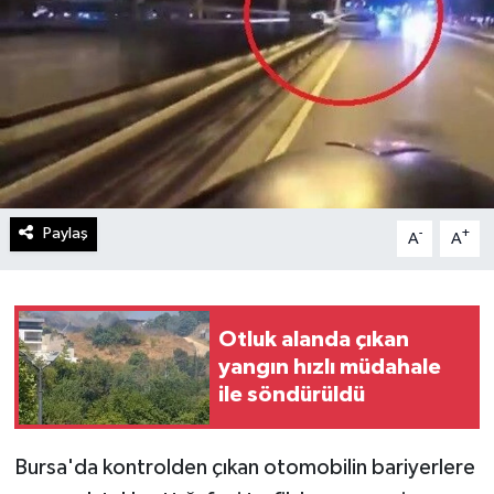
Paylaş
-
+
A
A
Otluk alanda çıkan
yangın hızlı müdahale
ile söndürüldü
Bursa'da kontrolden çıkan otomobilin bariyerlere