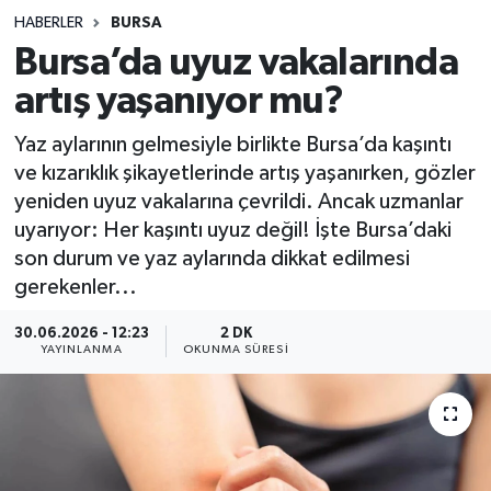
HABERLER
BURSA
Sağlık
Bursa’da uyuz vakalarında
artış yaşanıyor mu?
Spor
Yaz aylarının gelmesiyle birlikte Bursa’da kaşıntı
Teknoloji
ve kızarıklık şikayetlerinde artış yaşanırken, gözler
yeniden uyuz vakalarına çevrildi. Ancak uzmanlar
Yaşam
uyarıyor: Her kaşıntı uyuz değil! İşte Bursa’daki
son durum ve yaz aylarında dikkat edilmesi
gerekenler...
30.06.2026 - 12:23
2 DK
YAYINLANMA
OKUNMA SÜRESI