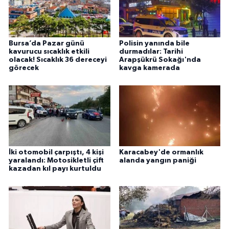
Bursa’da Pazar günü
Polisin yanında bile
kavurucu sıcaklık etkili
durmadılar: Tarihi
olacak! Sıcaklık 36 dereceyi
Arapşükrü Sokağı'nda
görecek
kavga kamerada
İki otomobil çarpıştı, 4 kişi
Karacabey'de ormanlık
yaralandı: Motosikletli çift
alanda yangın paniği
kazadan kıl payı kurtuldu