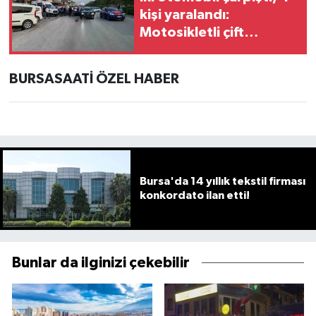
kişi yaralandı:
Motosikletli çift
kazadan kıl payı
kurtuldu
BURSASAATİ ÖZEL HABER
Bursa'da 14 yıllık tekstil firması
konkordato ilan etti!
Bunlar da ilginizi çekebilir