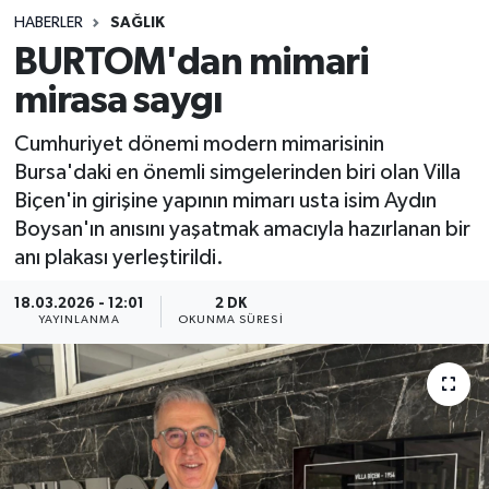
HABERLER
SAĞLIK
Sağlık
BURTOM'dan mimari
mirasa saygı
Spor
Cumhuriyet dönemi modern mimarisinin
Teknoloji
Bursa'daki en önemli simgelerinden biri olan Villa
Biçen'in girişine yapının mimarı usta isim Aydın
Yaşam
Boysan'ın anısını yaşatmak amacıyla hazırlanan bir
anı plakası yerleştirildi.
18.03.2026 - 12:01
2 DK
YAYINLANMA
OKUNMA SÜRESI