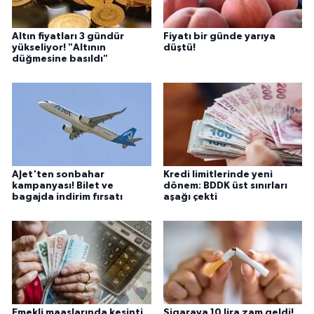
Altın fiyatları 3 gündür
Fiyatı bir günde yarıya
yükseliyor! "Altının
düştü!
düğmesine basıldı"
AJet'ten sonbahar
Kredi limitlerinde yeni
kampanyası! Bilet ve
dönem: BDDK üst sınırları
bagajda indirim fırsatı
aşağı çekti
Emekli maaşlarında kesinti
Sigaraya 10 lira zam geldi!