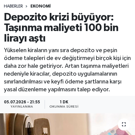
HABERLER
EKONOMI
Sağlık
Depozito krizi büyüyor:
Taşınma maliyeti 100 bin
Spor
lirayı aştı
Teknoloji
Yükselen kiraların yanı sıra depozito ve peşin
Yaşam
ödeme talepleri de ev değiştirmeyi birçok kişi için
daha zor hale getiriyor. Artan taşınma maliyetleri
nedeniyle kiracılar, depozito uygulamalarının
sınırlandırılması ve keyfi ödeme şartlarına karşı
yasal düzenleme yapılmasını talep ediyor.
05.07.2026 - 21:55
1 DK
YAYINLANMA
OKUNMA SÜRESI