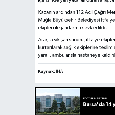
içerisinde yan yatarak duran araçta
Kazanın ardından 112 Acil Çağrı Mer
Muğla Büyükşehir Belediyesi İtfaiye D
ekipleri ile jandarma sevk edildi.
Araçta sıkışan sürücü, itfaiye ekipl
kurtarılarak sağlık ekiplerine teslim
yaralı, ambulansla hastaneye kaldırıl
Kaynak:
İHA
EDITÖRÜN SEÇTIĞI
Bursa'da 14 yı