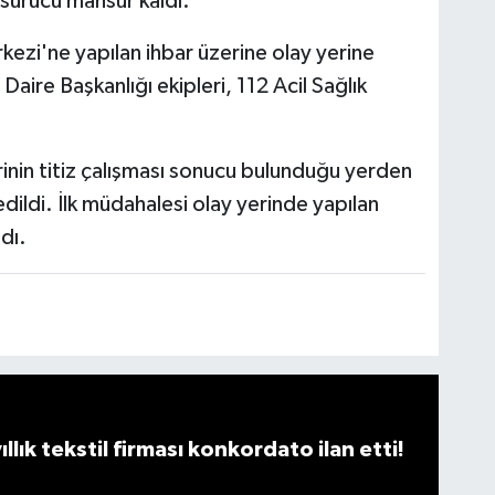
 sürücü mahsur kaldı.
kezi'ne yapılan ihbar üzerine olay yerine
aire Başkanlığı ekipleri, 112 Acil Sağlık
erinin titiz çalışması sonucu bulunduğu yerden
 edildi. İlk müdahalesi olay yerinde yapılan
dı.
llık tekstil firması konkordato ilan etti!