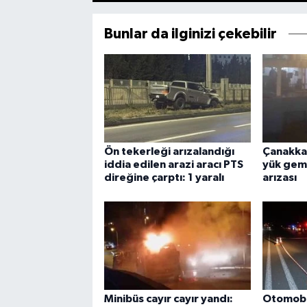
Bunlar da ilginizi çekebilir
Ön tekerleği arızalandığı
Çanakka
iddia edilen arazi aracı PTS
yük gem
direğine çarptı: 1 yaralı
arızası
Minibüs cayır cayır yandı:
Otomobil