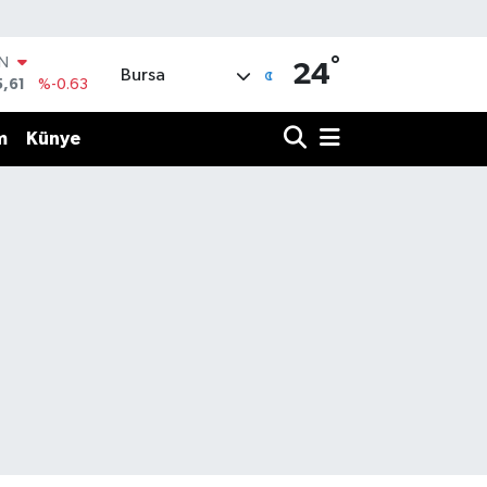
°
IN
24
Bursa
5,61
%-0.63
R
04
%0
m
Künye
06
%-0.08
İN
43
%0
ALTIN
40
%0.45
00
%70