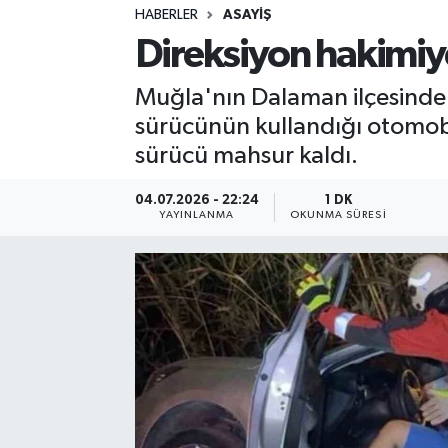
HABERLER
ASAYIŞ
Sağlık
Direksiyon hakimiy
Spor
Muğla'nın Dalaman ilçesinde 
sürücünün kullandığı otomobi
Teknoloji
sürücü mahsur kaldı.
Yaşam
04.07.2026 - 22:24
1 DK
YAYINLANMA
OKUNMA SÜRESI