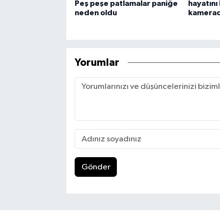
Peş peşe patlamalar paniğe
hayatını
neden oldu
kamera
Yorumlar
Gönder