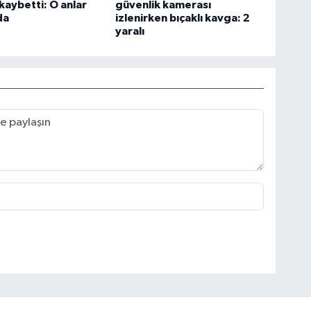
 kaybetti: O anlar
güvenlik kamerası
da
izlenirken bıçaklı kavga: 2
yaralı