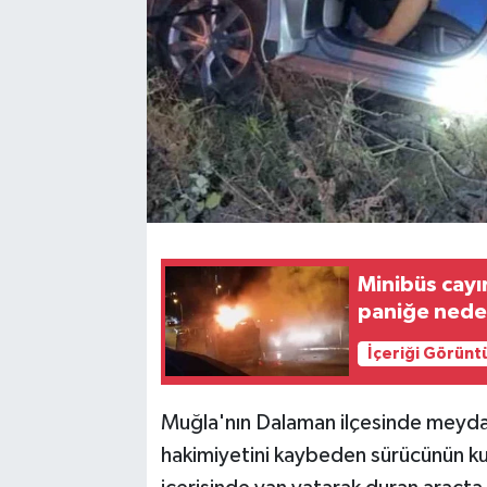
Minibüs cayı
paniğe nede
İçeriği Görünt
Muğla'nın Dalaman ilçesinde meydan
hakimiyetini kaybeden sürücünün ku