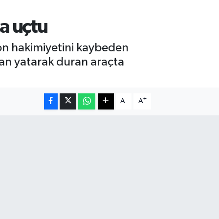
a uçtu
on hakimiyetini kaybeden
yan yatarak duran araçta
-
+
A
A