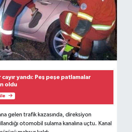
r cayır yandı: Peş peşe patlamalar
n oldu
üle
a gelen trafik kazasında, direksiyon
llandığı otomobil sulama kanalına uçtu. Kanal