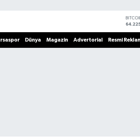
BITCO
64.22
DOLA
47,67
rsaspor
Dünya
Magazin
Advertorial
Resmi Rekla
EURO
55,04
STERL
64,21
GRAM 
6510.
BİST1
13.799