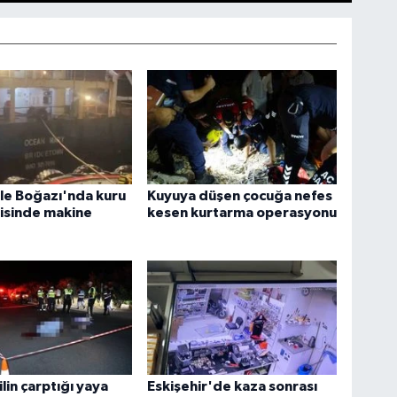
le Boğazı'nda kuru
Kuyuya düşen çocuğa nefes
isinde makine
kesen kurtarma operasyonu
in çarptığı yaya
Eskişehir'de kaza sonrası