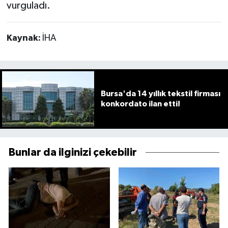
vurguladı.
Kaynak:
İHA
Bursa'da 14 yıllık tekstil firması
konkordato ilan etti!
Bunlar da ilginizi çekebilir