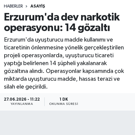
HABERLER
ASAYIŞ
Sağlık
Erzurum'da dev narkotik
operasyonu: 14 gözaltı
Spor
Erzurum'da uyuşturucu madde kullanımı ve
Teknoloji
ticaretinin önlenmesine yönelik gerçekleştirilen
projeli operasyonlarda, uyuşturucu ticareti
Yaşam
yaptığı belirlenen 14 şüpheli yakalanarak
gözaltına alındı. Operasyonlar kapsamında çok
miktarda uyuşturucu madde, hassas terazi ve
silah ele geçirildi.
27.06.2026 - 11:22
1 DK
YAYINLANMA
OKUNMA SÜRESI