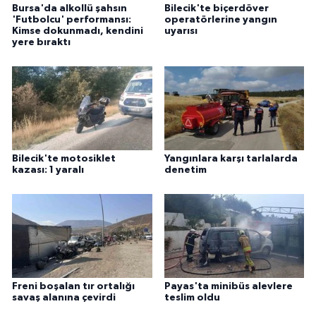
Bursa'da alkollü şahsın
Bilecik'te biçerdöver
'Futbolcu' performansı:
operatörlerine yangın
Kimse dokunmadı, kendini
uyarısı
yere bıraktı
Bilecik'te motosiklet
Yangınlara karşı tarlalarda
kazası: 1 yaralı
denetim
Freni boşalan tır ortalığı
Payas'ta minibüs alevlere
savaş alanına çevirdi
teslim oldu