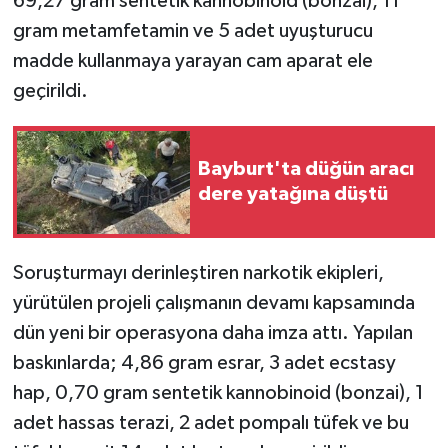
69,27 gram sentetik kannobinoid (bonzai), 11
gram metamfetamin ve 5 adet uyuşturucu
madde kullanmaya yarayan cam aparat ele
geçirildi.
Bayburt'ta düğün aracı
dere yatağına düştü
Soruşturmayı derinleştiren narkotik ekipleri,
yürütülen projeli çalışmanın devamı kapsamında
dün yeni bir operasyona daha imza attı. Yapılan
baskınlarda; 4,86 gram esrar, 3 adet ecstasy
hap, 0,70 gram sentetik kannobinoid (bonzai), 1
adet hassas terazi, 2 adet pompalı tüfek ve bu