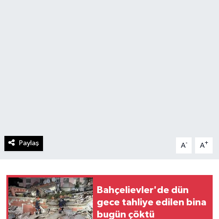
Paylaş
-
+
A
A
Bahçelievler'de dün
gece tahliye edilen bina
bugün çöktü