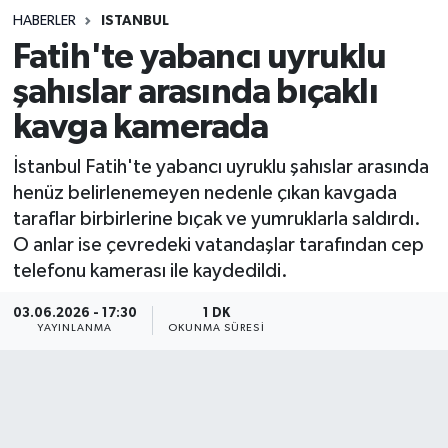
HABERLER
ISTANBUL
Sağlık
Fatih'te yabancı uyruklu
şahıslar arasında bıçaklı
Spor
kavga kamerada
Teknoloji
İstanbul Fatih'te yabancı uyruklu şahıslar arasında
Yaşam
henüz belirlenemeyen nedenle çıkan kavgada
taraflar birbirlerine bıçak ve yumruklarla saldırdı.
O anlar ise çevredeki vatandaşlar tarafından cep
telefonu kamerası ile kaydedildi.
03.06.2026 - 17:30
1 DK
YAYINLANMA
OKUNMA SÜRESI