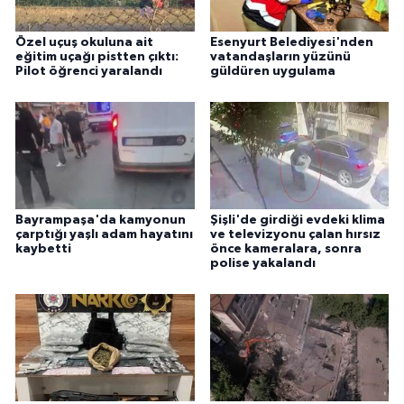
Özel uçuş okuluna ait
Esenyurt Belediyesi'nden
eğitim uçağı pistten çıktı:
vatandaşların yüzünü
Pilot öğrenci yaralandı
güldüren uygulama
Bayrampaşa'da kamyonun
Şişli'de girdiği evdeki klima
çarptığı yaşlı adam hayatını
ve televizyonu çalan hırsız
kaybetti
önce kameralara, sonra
polise yakalandı