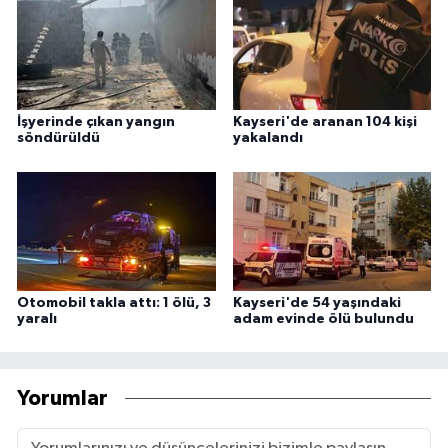
İşyerinde çıkan yangın
Kayseri'de aranan 104 kişi
söndürüldü
yakalandı
Otomobil takla attı: 1 ölü, 3
Kayseri'de 54 yaşındaki
yaralı
adam evinde ölü bulundu
Yorumlar