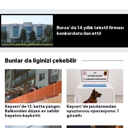
Bursa'da 14 yıllık tekstil firması
konkordato ilan etti!
Bunlar da ilginizi çekebilir
Kayseri'de 13. katta yangın:
Kayseri'de jandarmadan
Balkondan düşen ev sahibi
uyuşturucu operasyonu: 1
hayatını kaybetti
gözaltı