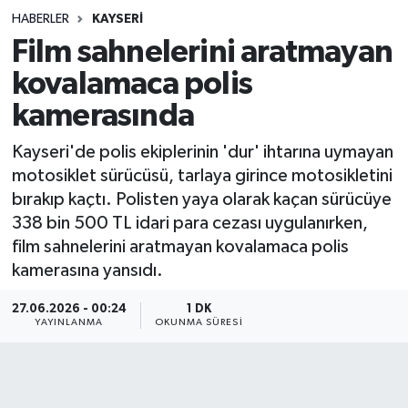
HABERLER
KAYSERI
Sağlık
Film sahnelerini aratmayan
kovalamaca polis
Spor
kamerasında
Teknoloji
Kayseri'de polis ekiplerinin 'dur' ihtarına uymayan
Yaşam
motosiklet sürücüsü, tarlaya girince motosikletini
bırakıp kaçtı. Polisten yaya olarak kaçan sürücüye
338 bin 500 TL idari para cezası uygulanırken,
film sahnelerini aratmayan kovalamaca polis
kamerasına yansıdı.
27.06.2026 - 00:24
1 DK
YAYINLANMA
OKUNMA SÜRESI