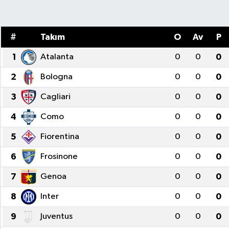
Sağlık
#
Takım
O
Av
P
Spor
1
Atalanta
0
0
0
Teknoloji
2
Bologna
0
0
0
Yaşam
3
Cagliari
0
0
0
4
Como
0
0
0
5
Fiorentina
0
0
0
6
Frosinone
0
0
0
7
Genoa
0
0
0
8
Inter
0
0
0
9
Juventus
0
0
0