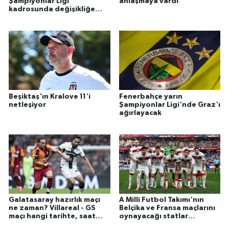
Şampiyonlar Ligi
anlaşmaya vardı
kadrosunda değişikliğe
gitti
Beşiktaş'ın Kralove 11'i
Fenerbahçe yarın
netleşiyor
Şampiyonlar Ligi'nde Graz'ı
ağırlayacak
Galatasaray hazırlık maçı
A Milli Futbol Takımı'nın
ne zaman? Villareal - GS
Belçika ve Fransa maçlarını
maçı hangi tarihte, saat
oynayacağı statlar
kaçta, hangi kanalda?
açıklandı