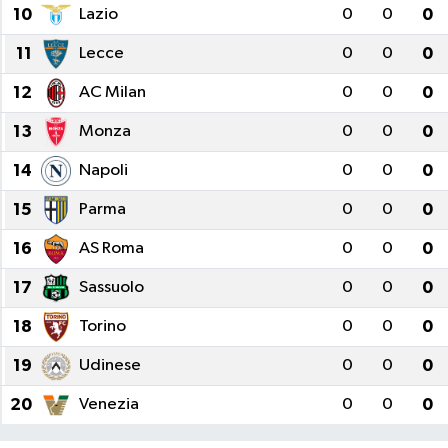
10
Lazio
0
0
0
11
Lecce
0
0
0
12
AC Milan
0
0
0
13
Monza
0
0
0
14
Napoli
0
0
0
15
Parma
0
0
0
16
AS Roma
0
0
0
17
Sassuolo
0
0
0
18
Torino
0
0
0
19
Udinese
0
0
0
20
Venezia
0
0
0