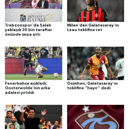
Trabzonspor'da Salah
Milan'dan Galatasaray'ın
yaklaşık 30 bin taraftar
Leao teklifine ret
önünde imza attı
Fenerbahçe açıkladı:
Osimhen, Galatasaray’ın
Oosterwolde’nin arka
teklifine “hayır” dedi
adalesi yırtıldı