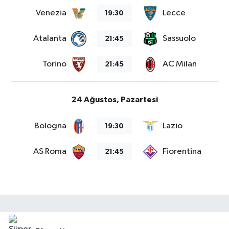
Venezia
Lecce
19:30
Atalanta
Sassuolo
21:45
Torino
AC Milan
21:45
24 Ağustos, Pazartesi
Bologna
Lazio
19:30
AS Roma
Fiorentina
21:45