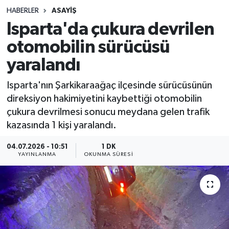
HABERLER
ASAYIŞ
Sağlık
Isparta'da çukura devrilen
otomobilin sürücüsü
Spor
yaralandı
Teknoloji
Isparta'nın Şarkikaraağaç ilçesinde sürücüsünün
Yaşam
direksiyon hakimiyetini kaybettiği otomobilin
çukura devrilmesi sonucu meydana gelen trafik
kazasında 1 kişi yaralandı.
04.07.2026 - 10:51
1 DK
YAYINLANMA
OKUNMA SÜRESI