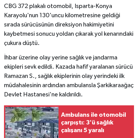
CBG 372 plakalı otomobil, Isparta-Konya
Karayolu'nun 130'uncu kilometresine geldiği
sırada sürücüsünün direksiyon hakimiyetini
kaybetmesi sonucu yoldan çıkarak yol kenarındaki
çukura düştü.
İhbar üzerine olay yerine sağlık ve jandarma
ekipleri sevk edildi. Kazada hafif yaralanan sürücü
Ramazan S., sağlık ekiplerinin olay yerindeki ilk
müdahalesinin ardından ambulansla Şarkikaraağaç
Devlet Hastanesi'ne kaldırıldı.
Ambulans ile otomobil
çarpıştı: 3'ü sağlık
çalışanı 5 yaralı