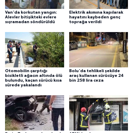
Van'da korkutan yangın:
Elektrik akımına kapılarak
Alevler bitişikteki evlere
hayatını kaybeden genç
sıçramadan söndürüldü
toprağa verildi
Otomobilin çarptığı
Bolu'da tehlikeli şekilde
bisikletli ağacın altında ölü
araç kullanan sürücüye 24
bulundu, kaçan sürücü kısa
bin 258 lira ceza
sürede yakalandı