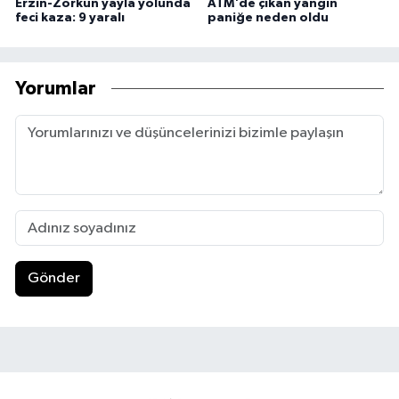
Erzin-Zorkun yayla yolunda
ATM'de çıkan yangın
feci kaza: 9 yaralı
paniğe neden oldu
Yorumlar
Gönder