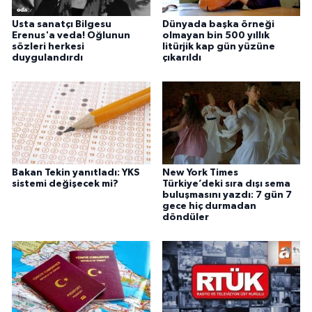
Usta sanatçı Bilgesu
Dünyada başka örneği
Erenus'a veda! Oğlunun
olmayan bin 500 yıllık
sözleri herkesi
litürjik kap gün yüzüne
duygulandırdı
çıkarıldı
Bakan Tekin yanıtladı: YKS
New York Times
sistemi değişecek mi?
Türkiye’deki sıra dışı sema
buluşmasını yazdı: 7 gün 7
gece hiç durmadan
döndüler