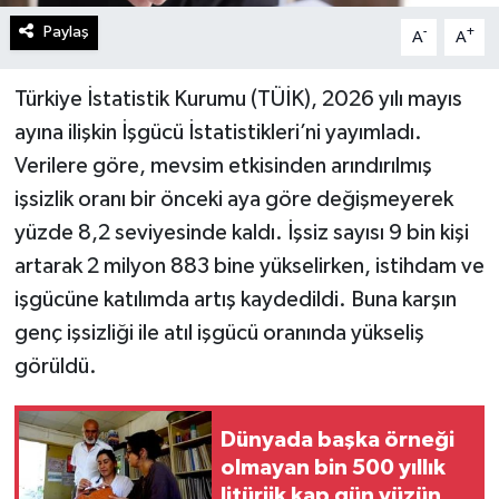
Paylaş
-
+
A
A
Türkiye İstatistik Kurumu (TÜİK), 2026 yılı mayıs
ayına ilişkin İşgücü İstatistikleri’ni yayımladı.
Verilere göre, mevsim etkisinden arındırılmış
işsizlik oranı bir önceki aya göre değişmeyerek
yüzde 8,2 seviyesinde kaldı. İşsiz sayısı 9 bin kişi
artarak 2 milyon 883 bine yükselirken, istihdam ve
işgücüne katılımda artış kaydedildi. Buna karşın
genç işsizliği ile atıl işgücü oranında yükseliş
görüldü.
Dünyada başka örneği
olmayan bin 500 yıllık
litürjik kap gün yüzüne