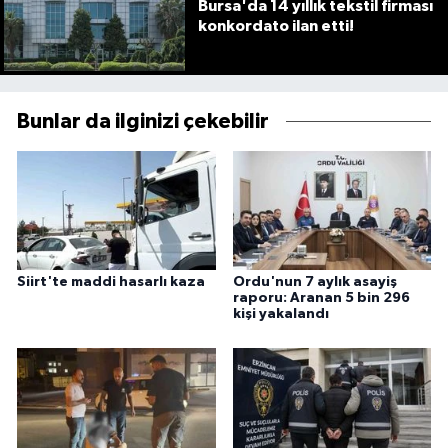
Bursa'da 14 yıllık tekstil firması
konkordato ilan etti!
Bunlar da ilginizi çekebilir
Siirt'te maddi hasarlı kaza
Ordu'nun 7 aylık asayiş
raporu: Aranan 5 bin 296
kişi yakalandı