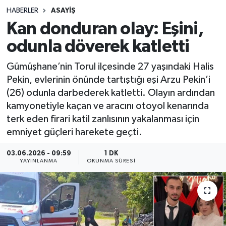
HABERLER
ASAYIŞ
Sağlık
Kan donduran olay: Eşini,
odunla döverek katletti
Spor
Gümüşhane’nin Torul ilçesinde 27 yaşındaki Halis
Teknoloji
Pekin, evlerinin önünde tartıştığı eşi Arzu Pekin’i
(26) odunla darbederek katletti. Olayın ardından
Yaşam
kamyonetiyle kaçan ve aracını otoyol kenarında
terk eden firari katil zanlısının yakalanması için
emniyet güçleri harekete geçti.
03.06.2026 - 09:59
1 DK
YAYINLANMA
OKUNMA SÜRESI