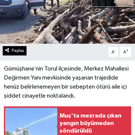
Paylaş
-
+
A
A
Gümüşhane’nin Torul ilçesinde, Merkez Mahallesi
Değirmen Yanı mevkisinde yaşanan trajedide
henüz belirlenemeyen bir sebepten ötürü aile içi
şiddet cinayetle noktalandı.
Muş'ta mezrada çıkan
yangın büyümeden
söndürüldü