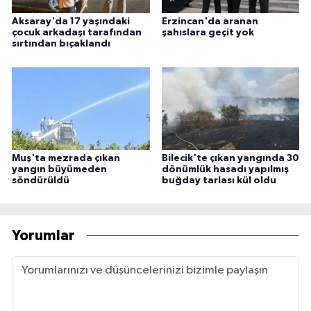
Aksaray'da 17 yaşındaki
Erzincan'da aranan
çocuk arkadaşı tarafından
şahıslara geçit yok
sırtından bıçaklandı
Muş'ta mezrada çıkan
Bilecik'te çıkan yangında 30
yangın büyümeden
dönümlük hasadı yapılmış
söndürüldü
buğday tarlası kül oldu
Yorumlar