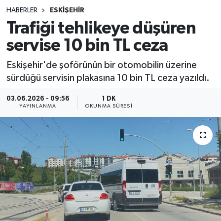
HABERLER
ESKIŞEHIR
Sağlık
Trafiği tehlikeye düşüren
servise 10 bin TL ceza
Spor
Eskişehir'de şoförünün bir otomobilin üzerine
Teknoloji
sürdüğü servisin plakasına 10 bin TL ceza yazıldı.
Yaşam
03.06.2026 - 09:56
1 DK
YAYINLANMA
OKUNMA SÜRESI