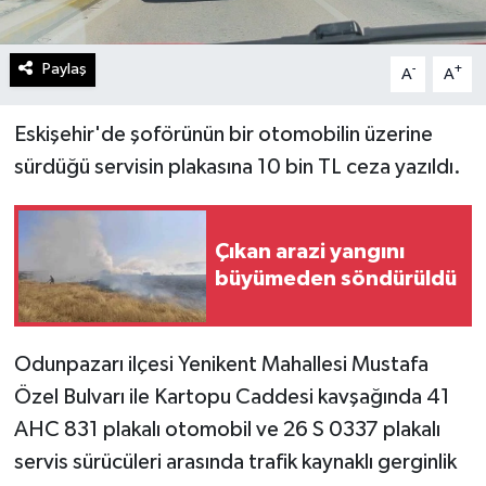
Paylaş
-
+
A
A
Eskişehir'de şoförünün bir otomobilin üzerine
sürdüğü servisin plakasına 10 bin TL ceza yazıldı.
Çıkan arazi yangını
büyümeden söndürüldü
Odunpazarı ilçesi Yenikent Mahallesi Mustafa
Özel Bulvarı ile Kartopu Caddesi kavşağında 41
AHC 831 plakalı otomobil ve 26 S 0337 plakalı
servis sürücüleri arasında trafik kaynaklı gerginlik