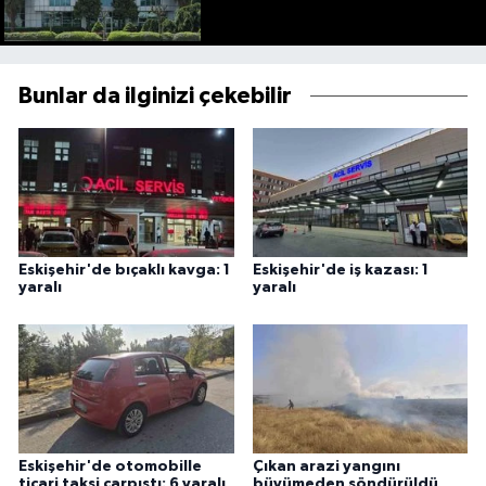
Bunlar da ilginizi çekebilir
Eskişehir'de bıçaklı kavga: 1
Eskişehir'de iş kazası: 1
yaralı
yaralı
Eskişehir'de otomobille
Çıkan arazi yangını
ticari taksi çarpıştı: 6 yaralı
büyümeden söndürüldü