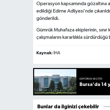
Operasyon kapsamında gözaltına alın
edildiği Edirne Adliyesi'nde çıkarı
gönderildi.
Gümrük Muhafaza ekiplerinin, sınır k
çalışmalarını kararlılıkla sürdürdüğü b
Kaynak:
İHA
EDITÖRÜN SEÇTIĞI
Bursa'da 14 yı
Bunlar da ilginizi çekebilir