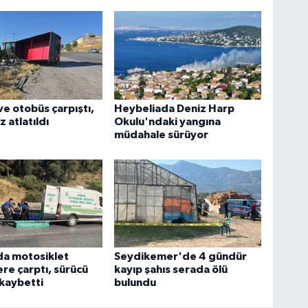
ve otobüs çarpıştı,
Heybeliada Deniz Harp
 atlatıldı
Okulu'ndaki yangına
müdahale sürüyor
da motosiklet
Seydikemer'de 4 gündür
ere çarptı, sürücü
kayıp şahıs serada ölü
 kaybetti
bulundu