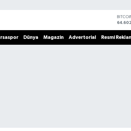
BITCO
64.60
DOLA
47,60
rsaspor
Dünya
Magazin
Advertorial
Resmi Rekla
EURO
55,02
STERLİ
64,23
GRAM 
6513.9
BİST10
13.768