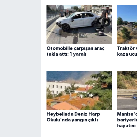
Otomobille çarpışan araç
Traktör 
takla attı: 1 yaralı
kaza ucuz
Heybeliada Deniz Harp
Manisa'
Okulu'nda yangın çıktı
bariyerl
hayatını