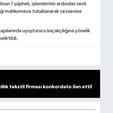
an 1 şüpheli, işlemlerinin ardından sevk
ldığı mahkemece tutuklanarak cezaevine
apılarında uyuşturucu kaçakçılığına yönelik
elirtildi.
llık tekstil firması konkordato ilan etti!