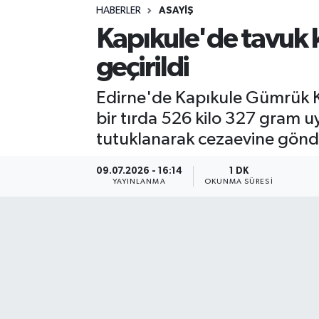
HABERLER
ASAYIŞ
Sağlık
Kapıkule'de tavuk k
geçirildi
Spor
Edirne'de Kapıkule Gümrük K
Teknoloji
bir tırda 526 kilo 327 gram uy
Yaşam
tutuklanarak cezaevine gönde
09.07.2026 - 16:14
1 DK
YAYINLANMA
OKUNMA SÜRESI