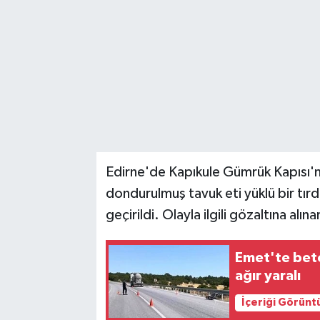
Edirne'de Kapıkule Gümrük Kapısı'
dondurulmuş tavuk eti yüklü bir tı
geçirildi. Olayla ilgili gözaltına al
Emet'te beto
ağır yaralı
İçeriği Görünt