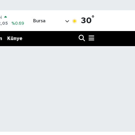
°
IN
30
Bursa
2,05
%0.69
R
06
%0.06
m
Künye
50
%0.02
N
98
%0.2
ALTIN
4
%0.32
0
%48