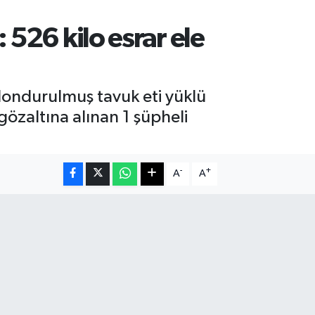
 526 kilo esrar ele
dondurulmuş tavuk eti yüklü
gözaltına alınan 1 şüpheli
-
+
A
A