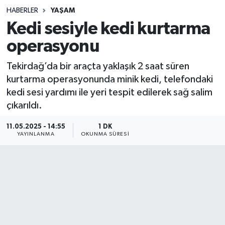
HABERLER
YAŞAM
Sağlık
Kedi sesiyle kedi kurtarma
operasyonu
Spor
Tekirdağ’da bir araçta yaklaşık 2 saat süren
Teknoloji
kurtarma operasyonunda minik kedi, telefondaki
kedi sesi yardımı ile yeri tespit edilerek sağ salim
Yaşam
çıkarıldı.
11.05.2025 - 14:55
1 DK
YAYINLANMA
OKUNMA SÜRESI