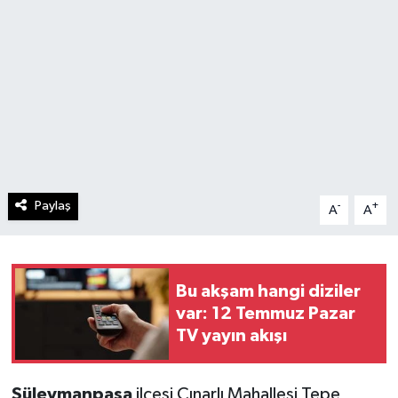
Paylaş
-
+
A
A
Bu akşam hangi diziler
var: 12 Temmuz Pazar
TV yayın akışı
Süleymanpaşa
ilçesi Çınarlı Mahallesi Tepe