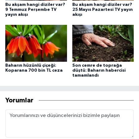
Bu akşam hangi diziler var?
Bu akşam hangi diziler var?
9 Temmuz Perşembe TV
25 Mayıs Pazartesi TV yayın
yayın akışı
akışı
Baharın hüzünlü çiçeği:
Son cemre de toprağa
Koparana 700 bin TL ceza
düştü: Baharın habercisi
tamamlandı
Yorumlar