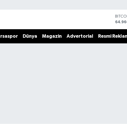
BITCO
64.96
DOLA
47,74
rsaspor
Dünya
Magazin
Advertorial
Resmi Rekla
EURO
55,25
STERL
64,48
GRAM 
6648.
BİST1
13.77