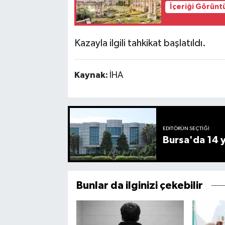
İçeriği Görünt
Kazayla ilgili tahkikat başlatıldı.
Kaynak:
İHA
EDITÖRÜN SEÇTIĞI
Bursa'da 14 yı
Bunlar da ilginizi çekebilir