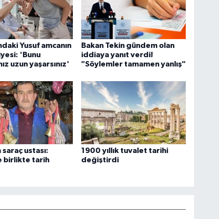
ndaki Yusuf amcanın
Bakan Tekin gündem olan
iyesi: 'Bunu
iddiaya yanıt verdi!
ız uzun yaşarsınız'
"Söylemler tamamen yanlış"
n saraç ustası:
1900 yıllık tuvalet tarihi
birlikte tarih
değiştirdi