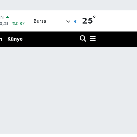
°
IN
25
Bursa
0,21
%0.87
R
36
%0.18
m
Künye
10
%0.32
İN
11
%0.38
ALTIN
99
%2.59
00
9
%-14