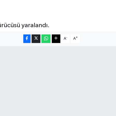
ürücüsü yaralandı.
-
+
A
A