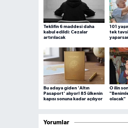
Teklifin 6 maddesi daha
101 yaşı
kabul edildi: Cezalar
tek tavs
artırılacak
yaparsan
Bu adaya giden 'Altın
O ilin so
Pasaport' alıyor! 85 ülkenin
"Benimle 
kapısı sonuna kadar açılıyor
olacak"
Yorumlar