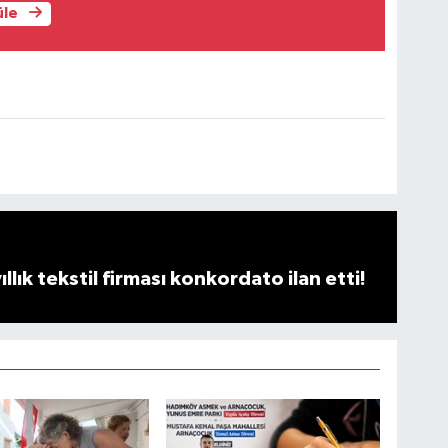
üle
llık tekstil firması konkordato ilan etti!