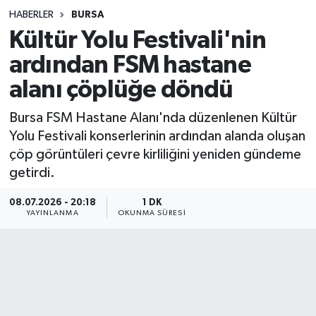
HABERLER
BURSA
Sağlık
Kültür Yolu Festivali'nin
ardından FSM hastane
Spor
alanı çöplüğe döndü
Teknoloji
Bursa FSM Hastane Alanı'nda düzenlenen Kültür
Yaşam
Yolu Festivali konserlerinin ardından alanda oluşan
çöp görüntüleri çevre kirliliğini yeniden gündeme
getirdi.
08.07.2026 - 20:18
1 DK
YAYINLANMA
OKUNMA SÜRESI