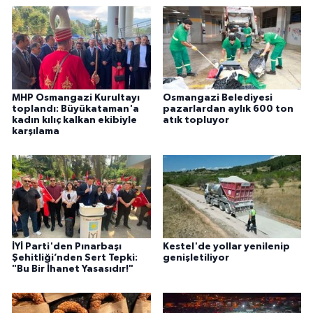
MHP Osmangazi Kurultayı
Osmangazi Belediyesi
toplandı: Büyükataman'a
pazarlardan aylık 600 ton
kadın kılıç kalkan ekibiyle
atık topluyor
karşılama
İYİ Parti'den Pınarbaşı
Kestel'de yollar yenilenip
Şehitliği’nden Sert Tepki:
genişletiliyor
"Bu Bir İhanet Yasasıdır!"