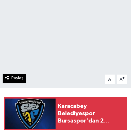
Paylaş
-
+
A
A
Karacabey
Belediyespor
Bursaspor'dan 2
transfer yaptı