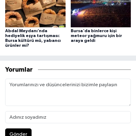
Abdal Meydanı’nda
Bursa'da binlerce kişi
hediyelik eşya tartışması:
meteor yağmuru için bir
Bursa kültürü mü, yabancı
araya geldi
ürünler mi?
Yorumlar
Gönder