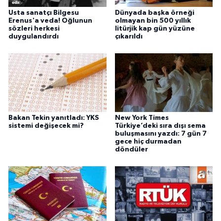
Usta sanatçı Bilgesu
Dünyada başka örneği
Erenus'a veda! Oğlunun
olmayan bin 500 yıllık
sözleri herkesi
litürjik kap gün yüzüne
duygulandırdı
çıkarıldı
Bakan Tekin yanıtladı: YKS
New York Times
sistemi değişecek mi?
Türkiye’deki sıra dışı sema
buluşmasını yazdı: 7 gün 7
gece hiç durmadan
döndüler