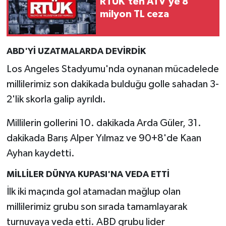
RTÜK’ten ATV’ye 8
milyon TL ceza
ABD'Yİ UZATMALARDA DEVİRDİK
Los Angeles Stadyumu'nda oynanan mücadelede
millilerimiz son dakikada bulduğu golle sahadan 3-
2'lik skorla galip ayrıldı.
Millilerin gollerini 10. dakikada Arda Güler, 31.
dakikada Barış Alper Yılmaz ve 90+8'de Kaan
Ayhan kaydetti.
MİLLİLER DÜNYA KUPASI'NA VEDA ETTİ
İlk iki maçında gol atamadan mağlup olan
millilerimiz grubu son sırada tamamlayarak
turnuvaya veda etti. ABD grubu lider