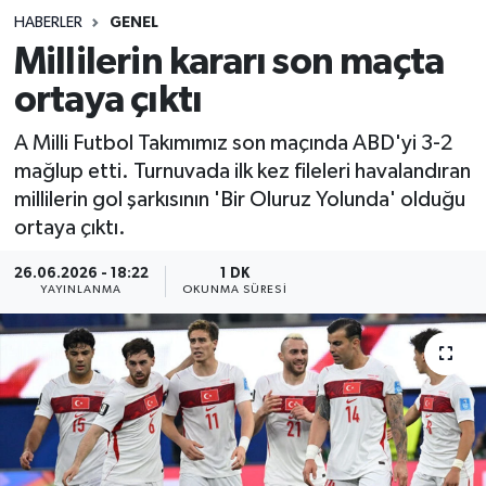
HABERLER
GENEL
Sağlık
Millilerin kararı son maçta
ortaya çıktı
Spor
A Milli Futbol Takımımız son maçında ABD'yi 3-2
Teknoloji
mağlup etti. Turnuvada ilk kez fileleri havalandıran
millilerin gol şarkısının 'Bir Oluruz Yolunda' olduğu
Yaşam
ortaya çıktı.
26.06.2026 - 18:22
1 DK
YAYINLANMA
OKUNMA SÜRESI