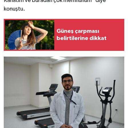
Rahatım ve buradan çok memnunum" diye
konuştu.
Güneş çarpması
belirtilerine dikkat