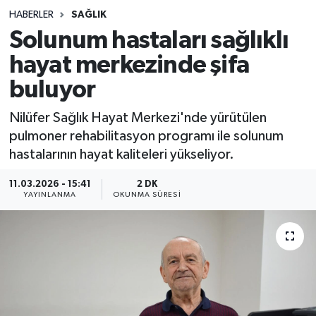
HABERLER
SAĞLIK
Sağlık
Solunum hastaları sağlıklı
hayat merkezinde şifa
Spor
buluyor
Teknoloji
Nilüfer Sağlık Hayat Merkezi'nde yürütülen
Yaşam
pulmoner rehabilitasyon programı ile solunum
hastalarının hayat kaliteleri yükseliyor.
11.03.2026 - 15:41
2 DK
YAYINLANMA
OKUNMA SÜRESI