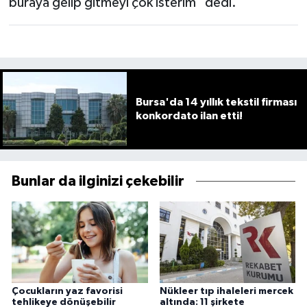
buraya gelip gitmeyi çok isterim" dedi.
Bursa'da 14 yıllık tekstil firması
konkordato ilan etti!
Bunlar da ilginizi çekebilir
Çocukların yaz favorisi
Nükleer tıp ihaleleri mercek
tehlikeye dönüşebilir
altında: 11 şirkete