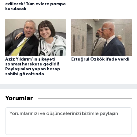
edilecek! Tüm evlere pompa
kurulacak
Aziz Yıldırım’ın şikayeti
Ertuğrul Özkök ifade verdi
sonrası harekete geçildi!
Paylaşımları yapan hesap
sahibi gözaltında
Yorumlar