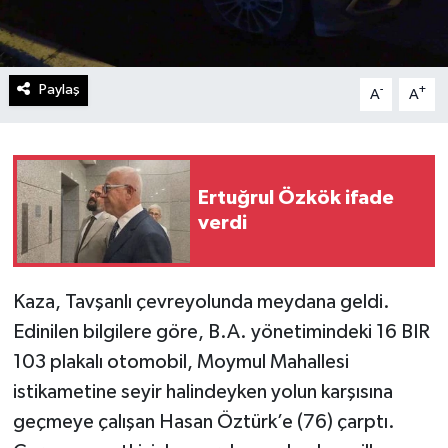
Paylaş
-
+
A
A
Ertuğrul Özkök ifade
verdi
Kaza, Tavşanlı çevreyolunda meydana geldi.
Edinilen bilgilere göre, B.A. yönetimindeki 16 BIR
103 plakalı otomobil, Moymul Mahallesi
istikametine seyir halindeyken yolun karşısına
geçmeye çalışan Hasan Öztürk’e (76) çarptı.