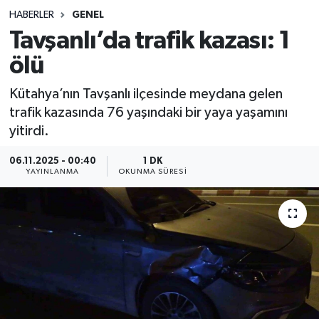
HABERLER
GENEL
Sağlık
Tavşanlı’da trafik kazası: 1
ölü
Spor
Kütahya’nın Tavşanlı ilçesinde meydana gelen
Teknoloji
trafik kazasında 76 yaşındaki bir yaya yaşamını
yitirdi.
Yaşam
06.11.2025 - 00:40
1 DK
YAYINLANMA
OKUNMA SÜRESI