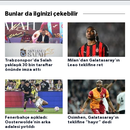
Bunlar da ilginizi çekebilir
Trabzonspor'da Salah
Milan'dan Galatasaray'ın
yaklaşık 30 bin taraftar
Leao teklifine ret
önünde imza attı
Fenerbahçe açıkladı:
Osimhen, Galatasaray’ın
Oosterwolde’nin arka
teklifine “hayır” dedi
adalesi yırtıldı