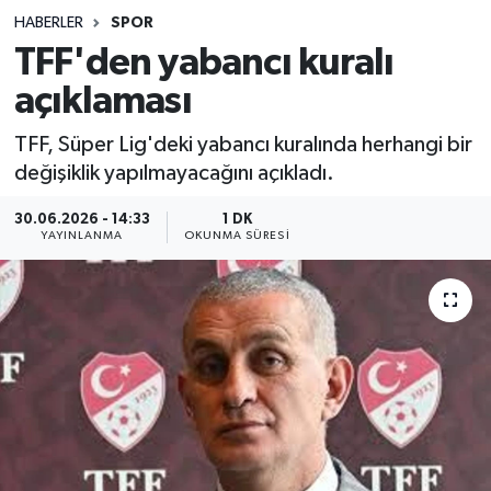
HABERLER
SPOR
Sağlık
TFF'den yabancı kuralı
açıklaması
Spor
TFF, Süper Lig'deki yabancı kuralında herhangi bir
Teknoloji
değişiklik yapılmayacağını açıkladı.
Yaşam
30.06.2026 - 14:33
1 DK
YAYINLANMA
OKUNMA SÜRESI