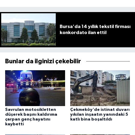
Bursa'da 14 yıllık tekstil firması
konkordato ilan etti!
Bunlar da ilginizi çekebilir
Savrulan motosikletten
Çekmeköy'de istinat duvarı
düşerek başını kaldırıma
yıkılan inşaatın yanındaki 5
çarpan genç hayatını
katlı bina boşaltıldı
kaybetti