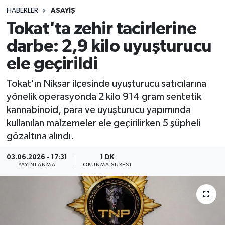
HABERLER
ASAYIŞ
Sağlık
Tokat'ta zehir tacirlerine
darbe: 2,9 kilo uyuşturucu
Spor
ele geçirildi
Teknoloji
Tokat'ın Niksar ilçesinde uyuşturucu satıcılarına
Yaşam
yönelik operasyonda 2 kilo 914 gram sentetik
kannabinoid, para ve uyuşturucu yapımında
kullanılan malzemeler ele geçirilirken 5 şüpheli
gözaltına alındı.
03.06.2026 - 17:31
1 DK
YAYINLANMA
OKUNMA SÜRESI