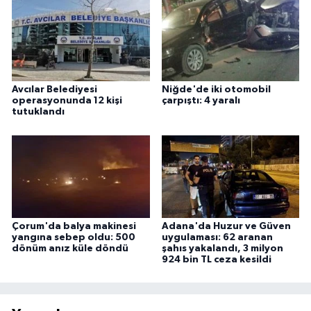
Avcılar Belediyesi
Niğde'de iki otomobil
operasyonunda 12 kişi
çarpıştı: 4 yaralı
tutuklandı
Çorum'da balya makinesi
Adana'da Huzur ve Güven
yangına sebep oldu: 500
uygulaması: 62 aranan
dönüm anız küle döndü
şahıs yakalandı, 3 milyon
924 bin TL ceza kesildi