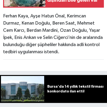
dışından bile gelen var
Ferhan Kaya, Ayşe Hatun Önal, Kerimcan
Durmaz, Kenan Doğulu, Beren Saat, Mehmet
Cem Karcı, Berdan Mardini, Ozan Doğulu, Yaşar
İpek, Enis Arıkan ve Selin Ciğerci’nin de aralarında
bulunduğu diğer şüpheliler hakkında adli kontrol
tedbiri uygulanması istendi.
Bursa'da 14 yıllık tekstil firması
konkordato ilan etti!