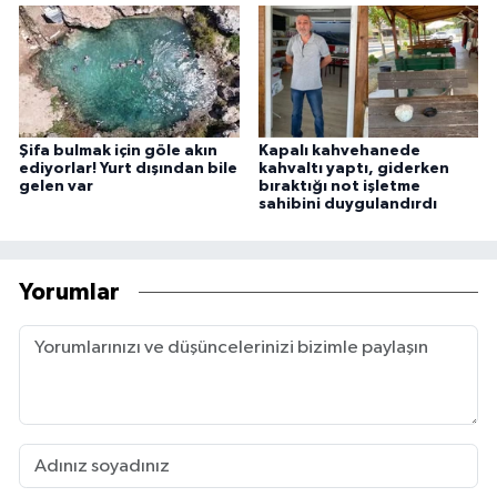
Şifa bulmak için göle akın
Kapalı kahvehanede
ediyorlar! Yurt dışından bile
kahvaltı yaptı, giderken
gelen var
bıraktığı not işletme
sahibini duygulandırdı
Yorumlar