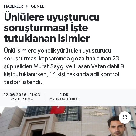
HABERLER
GENEL
Sağlık
Ünlülere uyuşturucu
soruşturması! İşte
Spor
tutuklanan isimler
Teknoloji
Ünlü isimlere yönelik yürütülen uyuşturucu
Yaşam
soruşturması kapsamında gözaltına alınan 23
şüpheliden Murat Saygı ve Hasan Vatan dahil 9
kişi tutuklanırken, 14 kişi hakkında adli kontrol
tedbiri istendi.
12.06.2026 - 11:03
1 DK
YAYINLANMA
OKUNMA SÜRESI