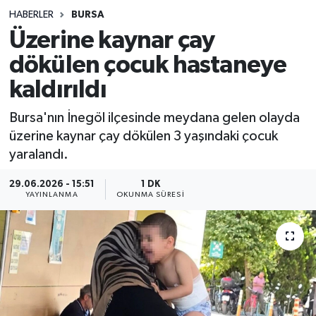
HABERLER
BURSA
Sağlık
Üzerine kaynar çay
dökülen çocuk hastaneye
Spor
kaldırıldı
Teknoloji
Bursa'nın İnegöl ilçesinde meydana gelen olayda
Yaşam
üzerine kaynar çay dökülen 3 yaşındaki çocuk
yaralandı.
29.06.2026 - 15:51
1 DK
YAYINLANMA
OKUNMA SÜRESI