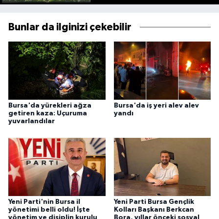
Bunlar da ilginizi çekebilir
Bursa'da yürekleri ağza
Bursa'da iş yeri alev alev
getiren kaza: Uçuruma
yandı
yuvarlandılar
Yeni Parti'nin Bursa il
Yeni Parti Bursa Gençlik
yönetimi belli oldu! İşte
Kolları Başkanı Berkcan
yönetim ve disiplin kurulu
Bora, yıllar önceki sosyal