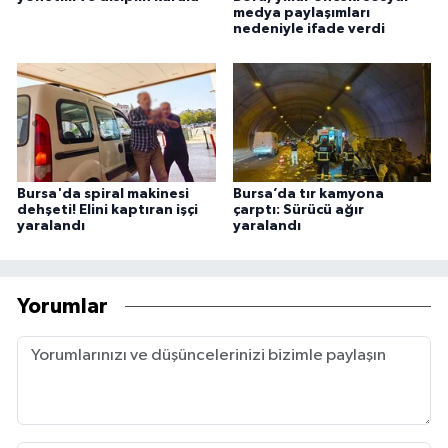
medya paylaşımları
nedeniyle ifade verdi
Bursa'da spiral makinesi
Bursa’da tır kamyona
dehşeti! Elini kaptıran işçi
çarptı: Sürücü ağır
yaralandı
yaralandı
Yorumlar