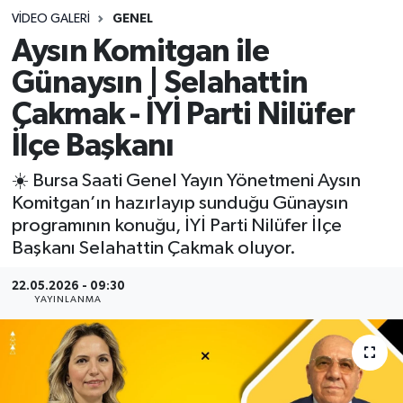
VIDEO GALERI
GENEL
Sağlık
Aysın Komitgan ile
Günaysın | Selahattin
Spor
Çakmak - İYİ Parti Nilüfer
Teknoloji
İlçe Başkanı
Yaşam
☀️ Bursa Saati Genel Yayın Yönetmeni Aysın
Komitgan’ın hazırlayıp sunduğu Günaysın
programının konuğu, İYİ Parti Nilüfer İlçe
Başkanı Selahattin Çakmak oluyor.
22.05.2026 - 09:30
YAYINLANMA