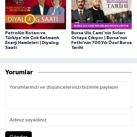
Petrolün Rotası ve
Bursa Ulu Cami'nin Sırları
Türkiye'nin Çok Katmanlı
Ortaya Çıkıyor | Bursa'nın
Enerji Hamleleri | Diyalog
Fethi'nin 700.Yılı Özel Bursa
Saati
Tarihi
Yorumlar