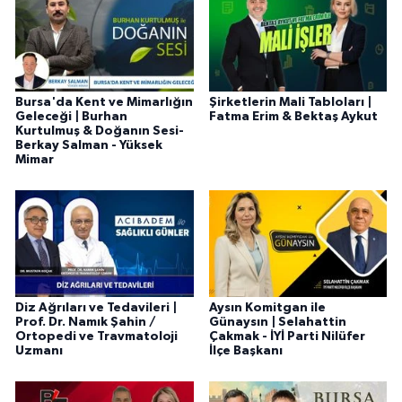
Bursa'da Kent ve Mimarlığın
Şirketlerin Mali Tabloları |
Geleceği | Burhan
Fatma Erim & Bektaş Aykut
Kurtulmuş & Doğanın Sesi-
Berkay Salman - Yüksek
Mimar
Diz Ağrıları ve Tedavileri |
Aysın Komitgan ile
Prof. Dr. Namık Şahin /
Günaysın | Selahattin
Ortopedi ve Travmatoloji
Çakmak - İYİ Parti Nilüfer
Uzmanı
İlçe Başkanı