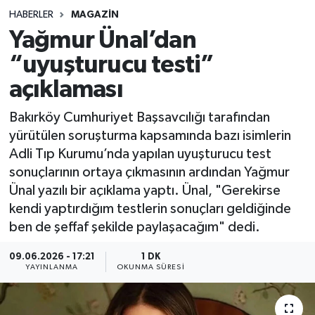
HABERLER
MAGAZIN
Sağlık
Yağmur Ünal’dan
“uyuşturucu testi”
Spor
açıklaması
Teknoloji
Bakırköy Cumhuriyet Başsavcılığı tarafından
Yaşam
yürütülen soruşturma kapsamında bazı isimlerin
Adli Tıp Kurumu’nda yapılan uyuşturucu test
sonuçlarının ortaya çıkmasının ardından Yağmur
Ünal yazılı bir açıklama yaptı. Ünal, "Gerekirse
kendi yaptırdığım testlerin sonuçları geldiğinde
ben de şeffaf şekilde paylaşacağım" dedi.
09.06.2026 - 17:21
1 DK
YAYINLANMA
OKUNMA SÜRESI