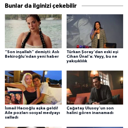
Bunlar da ilginizi çekebilir
“Son inşallah” demişti: Aslı
Türkan Şoray'dan eski eşi
Bekiroğlu’ndan yeni haber
Cihan Ünal'a: Vayy, bu ne
yakışıklılık
İsmail Hacıoğlu aşka geldi!
Çağatay Ulusoy'un son
Aile pozları sosyal medyayı
halini gören inanamadı
salladı