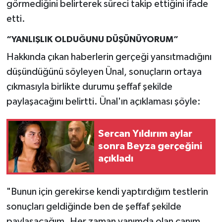
görmediğini belirterek süreci takip ettiğini ifade
etti.
“YANLIŞLIK OLDUĞUNU DÜŞÜNÜYORUM”
Hakkında çıkan haberlerin gerçeği yansıtmadığını
düşündüğünü söyleyen Ünal, sonuçların ortaya
çıkmasıyla birlikte durumu şeffaf şekilde
paylaşacağını belirtti. Ünal'ın açıklaması şöyle:
Sercan Yıldırım aylar
sonra Beyza gerçeğini
açıkladı
"Bunun için gerekirse kendi yaptırdığım testlerin
sonuçları geldiğinde ben de şeffaf şekilde
paylaşacağım. Her zaman yanımda olan canım