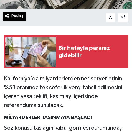
Paylaş
-
+
A
A
Bir hatayla paranız
gidebilir
Kaliforniya'da milyarderlerden net servetlerinin
%5'i oranında tek seferlik vergi tahsil edilmesini
içeren yasa teklifi, kasım ayı içerisinde
referanduma sunulacak.
MİLYARDERLER TAŞINMAYA BAŞLADI
Söz konusu taslağın kabul görmesi durumunda,