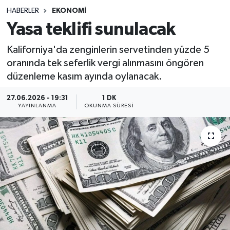
HABERLER
EKONOMI
Sağlık
Yasa teklifi sunulacak
Spor
Kaliforniya'da zenginlerin servetinden yüzde 5
oranında tek seferlik vergi alınmasını öngören
Teknoloji
düzenleme kasım ayında oylanacak.
Yaşam
27.06.2026 - 19:31
1 DK
YAYINLANMA
OKUNMA SÜRESI