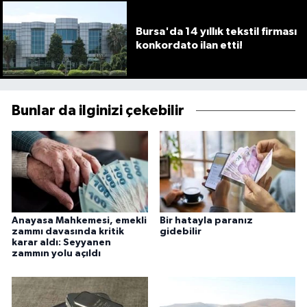
Bursa'da 14 yıllık tekstil firması
konkordato ilan etti!
Bunlar da ilginizi çekebilir
Anayasa Mahkemesi, emekli
Bir hatayla paranız
zammı davasında kritik
gidebilir
karar aldı: Seyyanen
zammın yolu açıldı