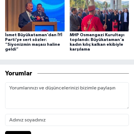
İsmet Büyükataman’dan İYİ
MHP Osmangazi Kurultayı
Parti’ye sert sözler:
toplandı: Büyükataman'a
“Siyonizmin maşası haline
kadın kılıç kalkan ekibiyle
geldi”
karşılama
Yorumlar