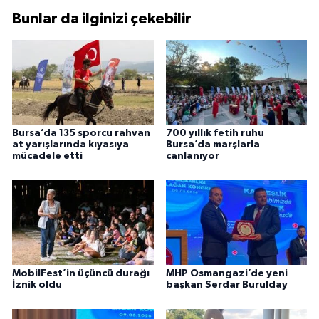
Bunlar da ilginizi çekebilir
Bursa’da 135 sporcu rahvan
700 yıllık fetih ruhu
at yarışlarında kıyasıya
Bursa’da marşlarla
mücadele etti
canlanıyor
MobilFest’in üçüncü durağı
MHP Osmangazi’de yeni
İznik oldu
başkan Serdar Burulday