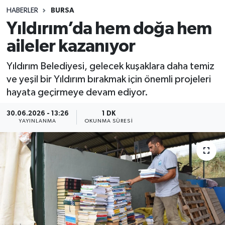
HABERLER
BURSA
Sağlık
Yıldırım’da hem doğa hem
aileler kazanıyor
Spor
Yıldırım Belediyesi, gelecek kuşaklara daha temiz
Teknoloji
ve yeşil bir Yıldırım bırakmak için önemli projeleri
hayata geçirmeye devam ediyor.
Yaşam
30.06.2026 - 13:26
1 DK
YAYINLANMA
OKUNMA SÜRESI