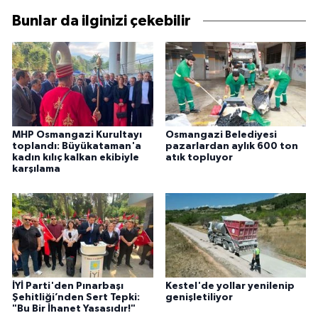
Bunlar da ilginizi çekebilir
MHP Osmangazi Kurultayı
Osmangazi Belediyesi
toplandı: Büyükataman'a
pazarlardan aylık 600 ton
kadın kılıç kalkan ekibiyle
atık topluyor
karşılama
İYİ Parti'den Pınarbaşı
Kestel'de yollar yenilenip
Şehitliği’nden Sert Tepki:
genişletiliyor
"Bu Bir İhanet Yasasıdır!"