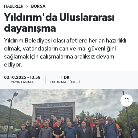
HABERLER
BURSA
Sağlık
Yıldırım'da Uluslararası
dayanışma
Spor
Yıldırım Belediyesi olası afetlere her an hazırlıklı
Teknoloji
olmak, vatandaşların can ve mal güvenliğini
sağlamak için çalışmalarına aralıksız devam
Yaşam
ediyor.
02.10.2025 - 13:58
1 DK
YAYINLANMA
OKUNMA SÜRESI