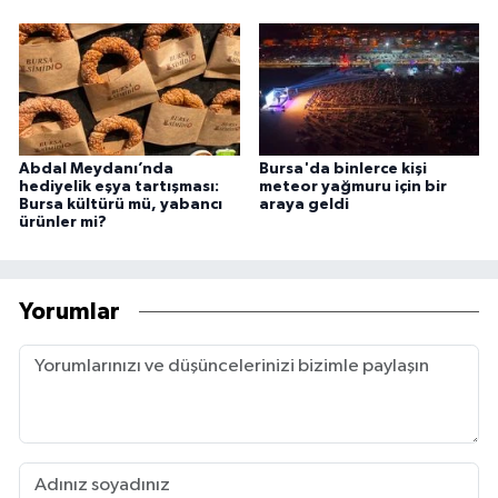
Abdal Meydanı’nda
Bursa'da binlerce kişi
hediyelik eşya tartışması:
meteor yağmuru için bir
Bursa kültürü mü, yabancı
araya geldi
ürünler mi?
Yorumlar