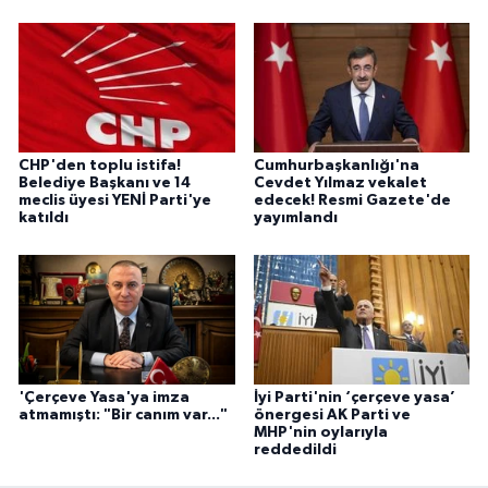
CHP'den toplu istifa!
Cumhurbaşkanlığı'na
Belediye Başkanı ve 14
Cevdet Yılmaz vekalet
meclis üyesi YENİ Parti'ye
edecek! Resmi Gazete'de
katıldı
yayımlandı
'Çerçeve Yasa'ya imza
İyi Parti'nin ‘çerçeve yasa’
atmamıştı: "Bir canım var..."
önergesi AK Parti ve
MHP'nin oylarıyla
reddedildi