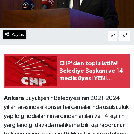
Paylaş
-
+
A
A
CHP'den toplu istifa!
Belediye Başkanı ve 14
meclis üyesi YENİ
Parti'ye katıldı
Ankara
Büyükşehir Belediyesi'nin 2021-2024
yılları arasındaki konser harcamalarında usulsüzlük
yapıldığı iddialarının ardından açılan ve 14 kişinin
yargılandığı davada mahkeme bilirkişi raporunun