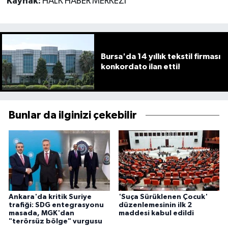
Kaynak:
HALK HABER MERKEZİ
Bursa'da 14 yıllık tekstil firması
konkordato ilan etti!
Bunlar da ilginizi çekebilir
Ankara'da kritik Suriye
'Suça Sürüklenen Çocuk'
trafiği: SDG entegrasyonu
düzenlemesinin ilk 2
masada, MGK'dan
maddesi kabul edildi
"terörsüz bölge" vurgusu