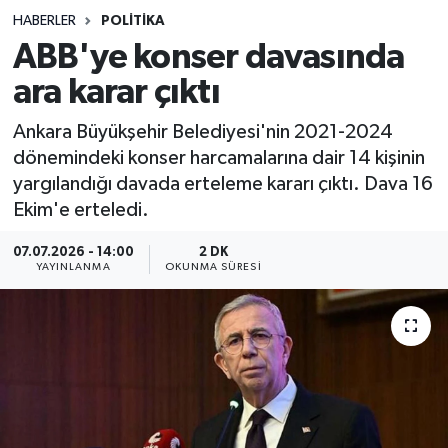
HABERLER
POLITIKA
Sağlık
ABB'ye konser davasında
ara karar çıktı
Spor
Ankara Büyükşehir Belediyesi'nin 2021-2024
Teknoloji
dönemindeki konser harcamalarına dair 14 kişinin
yargılandığı davada erteleme kararı çıktı. Dava 16
Yaşam
Ekim'e erteledi.
07.07.2026 - 14:00
2 DK
YAYINLANMA
OKUNMA SÜRESI