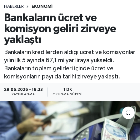
HABERLER
EKONOMI
Sağlık
Bankaların ücret ve
komisyon geliri zirveye
Spor
yaklaştı
Teknoloji
Bankaların kredilerden aldığı ücret ve komisyonlar
Yaşam
yılın ilk 5 ayında 67,1 milyar liraya yükseldi.
Bankaların toplam gelirleri içinde ücret ve
komisyonların payı da tarihi zirveye yaklaştı.
29.06.2026 - 19:33
1 DK
YAYINLANMA
OKUNMA SÜRESI