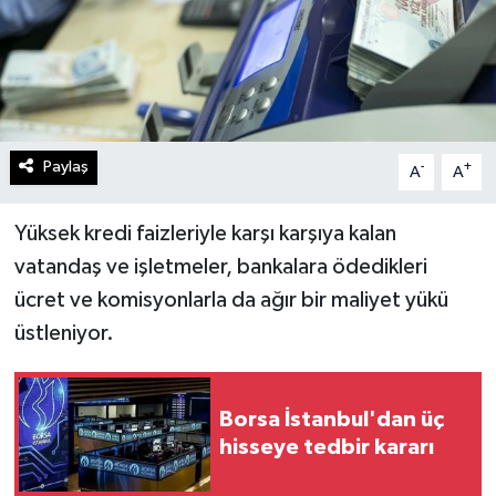
Paylaş
-
+
A
A
Yüksek kredi faizleriyle karşı karşıya kalan
vatandaş ve işletmeler, bankalara ödedikleri
ücret ve komisyonlarla da ağır bir maliyet yükü
üstleniyor.
Borsa İstanbul'dan üç
hisseye tedbir kararı