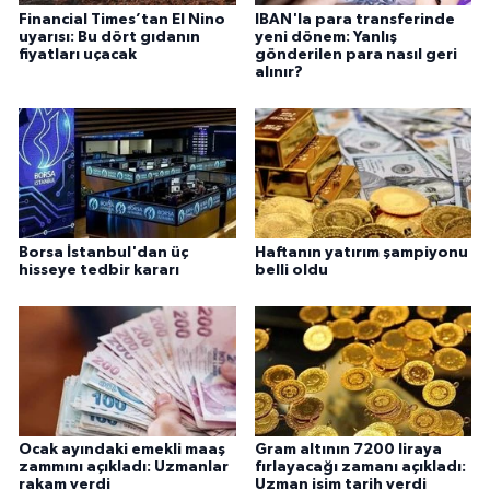
Financial Times’tan El Nino
IBAN'la para transferinde
uyarısı: Bu dört gıdanın
yeni dönem: Yanlış
fiyatları uçacak
gönderilen para nasıl geri
alınır?
Borsa İstanbul'dan üç
Haftanın yatırım şampiyonu
hisseye tedbir kararı
belli oldu
Ocak ayındaki emekli maaş
Gram altının 7200 liraya
zammını açıkladı: Uzmanlar
fırlayacağı zamanı açıkladı:
rakam verdi
Uzman isim tarih verdi