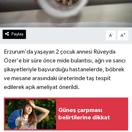
Paylaş
-
+
A
A
Erzurum'da yaşayan 2 çocuk annesi Rüveyda
Özer'e bir süre önce mide bulantısı, ağrı ve sancı
şikayetleriyle başvurduğu hastanelerde, böbrek
ve mesane arasındaki üreterinde taş tespit
edilerek açık ameliyat önerildi.
Güneş çarpması
belirtilerine dikkat