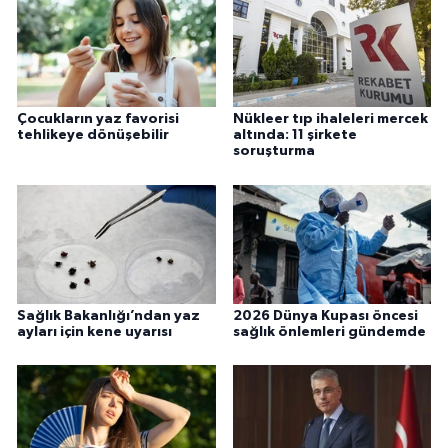
Çocukların yaz favorisi
Nükleer tıp ihaleleri mercek
tehlikeye dönüşebilir
altında: 11 şirkete
soruşturma
Sağlık Bakanlığı’ndan yaz
2026 Dünya Kupası öncesi
ayları için kene uyarısı
sağlık önlemleri gündemde