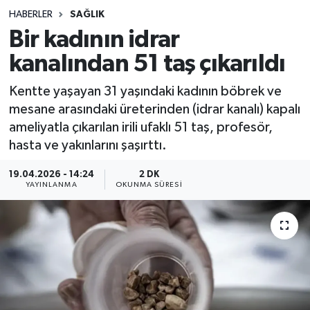
HABERLER
SAĞLIK
Sağlık
Bir kadının idrar
kanalından 51 taş çıkarıldı
Spor
Kentte yaşayan 31 yaşındaki kadının böbrek ve
Teknoloji
mesane arasındaki üreterinden (idrar kanalı) kapalı
ameliyatla çıkarılan irili ufaklı 51 taş, profesör,
Yaşam
hasta ve yakınlarını şaşırttı.
19.04.2026 - 14:24
2 DK
YAYINLANMA
OKUNMA SÜRESI